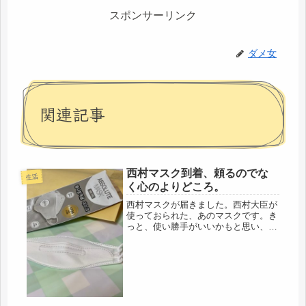
スポンサーリンク
ダメ女
関連記事
西村マスク到着、頼るのでな
生活
く心のよりどころ。
西村マスクが届きました。西村大臣が
使っておられた、あのマスクです。き
っと、使い勝手がいいかもと思い、探
しました。まさか、西村マスクでは販
売されてないけど（笑）ありました。
くちばし型マスク、鼻が高い人には、
絶対いいと思いました。私は、鼻が低
い...