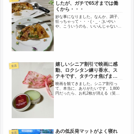
したが、ガチで65才までは働
くから・・・
妙な事になりました。なんか、調子、
狂っちゃって・・・(・_・;)いやい
や、こういうのも、いいんじゃないか
と思ったり。昨日は、宅急便のお兄さ
んが、「このお荷物、ここでいいんで
すよね・・・」実家から出した荷物を
配達してくれた。大雨の中、ずぶぬ
れ...
嬉しいシニア割引で映画に感
生活
動、ロクシタン練り香水、ス
テキです、タチウオ焦げまし
た。
映画を観てきました。シニア割引っ
て、本当に、ありがたいです。1,800
円だったら、お札2枚が消える（笑）
その点、シニアは1枚、この差が、精
神的にも、いいわ。そう言いながも、
去年、ボヘミアン観てから、1年ぶり
でした。今日の映画は、よかった
ー！...
あの低反発マットがよく寝れ
生活