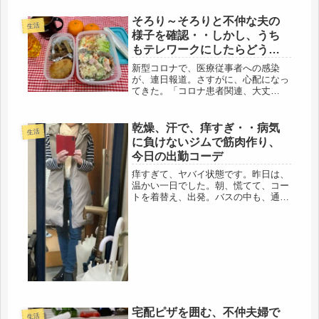
そろり～そろりと不仲な夫の
生活
様子を確認・・しかし、うち
もテレワークにしたらどうな
の？
新型コロナで、医療従事者への感染
が、連日報道。さすがに、心配になっ
てきた。「コロナ患者関連、大丈
夫？」「しっかり手洗い、消毒して
る？」娘にメールしたものの、「大丈
夫」で終わり。なんだかねぇ・・・看
乾燥、汗で、痒すぎ・・病気
生活
護師も発病してるようだけど・・・。
に負けないジムで筋肉作り、
でも、消毒...
今日の出勤コーデ
痒すぎて、ヤバイ状態です。昨日は、
温かい一日でした。朝、慌てて、コー
トを着替え、出発。バスの中も、通勤
電車の中も暑いし、問題は、職場の
中。ムチャクチャ暑い。常夏だ
わ・・・(；ﾟДﾟ)その上、バセドウの
影響、だと思うけど、身体中、汗だく
で、か...
宅配ピザを囲む、不仲夫婦で
生活