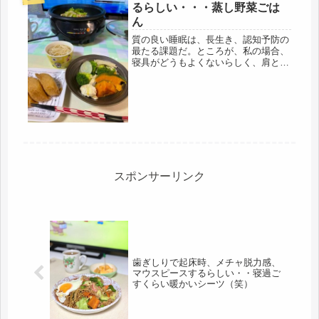
るらしい・・・蒸し野菜ごは
ん
質の良い睡眠は、長生き、認知予防の
最たる課題だ。ところが、私の場合、
寝具がどうもよくないらしく、肩と
首、頭の痛みで深夜に目が覚め、目が
覚めると、セットで、トイレにも行き
たくなる。情けない骨盤底筋肉だ。鍛
えて治ったという友人もいるけど、ま
だ大...
スポンサーリンク
歯ぎしりで起床時、メチャ脱力感、
マウスピースするらしい・・寝過ご
すくらい暖かいシーツ（笑）