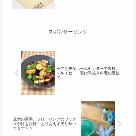
クーラーＢＯＸでＯＫです(=ﾟωﾟ)ﾉ...
スポンサーリンク
不仲な夫がホームセンターで裏技、
ズルイね・・妻は手抜き料理の裏技
で。
最大の家事、フローリングのワック
スかけを決行、とりあえず光り輝い
てます＾＾