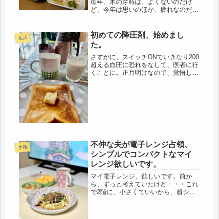
毎年、木の芽時は、よくないのだけ
ど、今年は思いのほか、疲れなのだろ
うか・・・とにかく、自宅に戻ると、
寝てばかりいる。とにかく、睡眠だ。
そして、必ず、寝る時は頭の右を下に
初めての降圧剤、始めまし
生活
して寝ています。そうしないと、目が
た。
回る...
さすがに、スイッチONでいきなり200
超える血圧に恐れをなして、医者に行
くことに。正月明けなので、覚悟して
行ったら、早い時刻から診療されてい
て、待っても昼までに終わった。今朝
は、待ち時間が長いと思い、しっかり
食べていきました。カップスープの...
不仲な夫が電子レンジ占領、
生活
シンプルでコンパクトなマイ
レンジ欲しいです。
マイ電子レンジ、欲しいです。前か
ら、ずっと考えていたけど・・・これ
で2階に、小さくていいから、超シン
プルで、コンパクト、そんな電子レン
ジがあれば、生きていける。ＩＨコン
ロもあるし、冷蔵庫は？大丈夫！あの