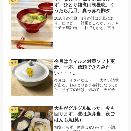
生活
ず、ひとり雑煮は朝昼晩、ぐ
うたら元旦、真っ赤な酢タ
コ。
2020年の元旦、1年の計は元旦にあ
り、だけど・・計画どころか、ムチャ
クチャ無計画、これでもかと、言うぐ
らい、ぐうたらな一日を送りました。
やったこと。年末の3日分の洗濯と、
雑煮を作っただけ（笑）100歩ぐらい
しか歩いてないと思う。ほぼほぼ、...
今月はウィルス対策ソフト更
生活
新、一応、信頼できるみた
い・・・。
今月は、イタイなぁ・・・大きい請求
がある。おひとりさま会計になってか
ら、サイフの紐は、締めて、チビチビ
使ってきた。スーパー、生協で購入す
るのは4万前後だと思う。それに追加
するのは、お弁当のない日や、夕食を
天井がグルグル回った、今も
作る気力がない時、買って帰る弁当や
生活
オ...
回ります、昼は魚弁当、夜ご
はんも魚(笑）
相変わらず、体調は変わらず、不調。