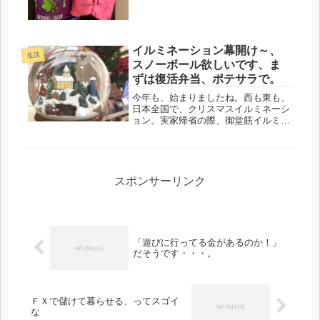
スタンス生活、でも、ずっと２階に居
るの...
イルミネーション幕開け～、
生活
スノーボール欲しいです、ま
ずは復活弁当、ポテサラで。
今年も、始まりましたね。西も東も、
日本全国で、クリスマスイルミネーシ
ョン。実家帰省の際、御堂筋イルミが
スタートし、東京でも、丸の内イルミ
は、7日から、KITTEは、20日からで
すが、キラキラ明るい夜、見に行こう
かな・・・見るだけなら、お金は...
スポンサーリンク
「遊びに行ってる金があるのか！」
だそうです・・・。
ＦＸで儲けて暮らせる、ってスゴイ
な