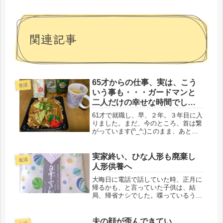
関連記事
65才からの仕事、実は、こう
生活
いう事も・・・ガードマンと
二人だけの幸せな時間でし
た。
61才で就職し、早、２年。３年目に入
りました。まだ、今のところ、首は繋
がっています(^_^;)このまま、あと２
年・・・逃げ切れるかな？そこは、母
次第。こうして働けるのも、自立生活
を送ってくれているからだと感謝して
実家終い、ひな人形も廃棄し
生活
います。それで、65才になっ...
人形供養へ
大晦日に電話で話していた時、正月に
帰るかも、と言っていた子供は、結
局、帰省ナシでした。喋っているうち
に帰りたくなったのだろうけど、東京
と大阪、ちょっと気軽に帰る距離では
なく、帰りは上りラッシュだと思う。
夫の顔が歪んできてい