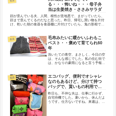
生活
賢明な判断だね。そんなわけで、実家
る・・・怖いね・・・母子弁
終い...
当は生姜焼き・ささみサラダ
顔が歪んでいる夫、人間、根性が意地悪で、まがっていたら、
顔まで歪んでくるのだなと思った。昨日、帰宅し買い物を片付
け、乾いた朝の食器を食器棚に片付けていたら、鬼の形相で食
卓の椅子から夫が見ている。すごいビームだ。・・・え
っ・・・何かしたかな…...
毛布みたいに暖かいふわもこ
生活
ベスト・・褒めて育てられ60
年
洗いたての青空、まさしく、今日の空
は、そんな感じでした。私の住む街で
は、かなりの豪雨になると言う予報が
出ていて、一瞬、視界が遮られるぐら
いの雨脚でしたが、大ごとにも至ら
ず。そして、今朝の快晴、メッチャ、
エコバッグ、便利でオシャレ
生活
紫外線強そう(ﾟДﾟ;)いつも駅前に向...
なのもあるけど、分けて持つ
バッグで、貰いもの利用で
す。
昨日も、不仲な夫は、仕事に行かず、
自宅待機でした。暑いから、休んだよ
うです。仕方ないですね。来週は、少
し、気温、下がりそうですが・・・基
本、別居夫婦なので、原則も、変則
も、いつも、かなりの、トータルディ