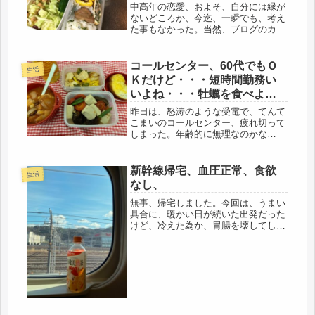
物ランチです（＾－＾）
中高年の恋愛、およそ、自分には縁が
ないどころか、今迄、一瞬でも、考え
た事もなかった。当然、ブログのカテ
ゴリーにも「恋愛」の二字は、ナシ、
その前に、とりあえず、既婚者だった
（笑）口うるさい大家さんのような、
コールセンター、60代でもＯ
生活
あの家庭内離婚の夫が居りました
Ｋだけど・・・短時間勤務い
（笑）...
いよね・・・牡蠣を食べよう
月間、弁当食べるのに40分か
昨日は、怒涛のような受電で、てんて
かる（笑）
こまいのコールセンター、疲れ切って
しまった。年齢的に無理なのかな
ぁ・・・・気弱になってしまう(・
_・;)何の仕事を選んでも、60代、お
金をもらうって、大変なことだ
新幹線帰宅、血圧正常、食欲
生活
わ・・・短時間勤務、パートに切り替
なし、
え、考える...
無事、帰宅しました。今回は、うまい
具合に、暖かい日が続いた出発だった
けど、冷えた為か、胃腸を壊してしま
い、力が出ない。孫守りは期間中、最
後まで務めたので、急いで帰ること
に。義理息子に送ってもらうのを待っ
ていたら、日曜。それも、遠方から帰
った...