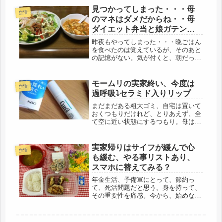
見つかってしまった・・・母
生活
のマネはダメだからね・・母
ダイエット弁当と娘ガテン弁
当・マーボー豆腐
昨夜もやってしまった・・・晩ごはん
を食べたのは覚えているが、そのあと
の記憶がない。気が付くと、朝だっ
た・・・(>_<)同じ間違いをしてしま
う・・・バカだなぁ・・・昨日も忙し
かったなぁ～でも、一日分の日銭は持
モームリの実家終い、今度は
生活
って帰れたのだから、ヨシヨシ、と
過呼吸⤵セラミド入りリップ
い...
まだまだある粗大ゴミ、自宅は置いて
おくつもりだけれど、とりあえず、全
て空に近い状態にするつもり。母は、
細かい家具や収納などは買っておら
ず、殆どが、自分の荷物。関東の家の
二階は全て使っていたので、その荷物
実家帰りはサイフが緩んで心
生活
はまるごと実家へ。ところが、実家は
も緩む、やる事リストあり、
収納...
スマホに替えてみる？
年金生活、予備軍にとって、節約っ
て、死活問題だと思う。身を持って、
その重要性を痛感。今から、始めない
と、実力がつかないと思う。だけど、
11月は別、例外です(*ﾉωﾉ)年に二度の
帰省だもんね・・・・(´-ω-`)大豪遊す