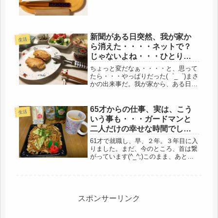
と・・・無い！えっ、玄関から持っ
て...
新聞がある日突然、我が家か
生活
ら消えた・・・・ネットで？
じゃないよね・・・ひとりク
リスマス
ちょっと変だなぁ・・・・と、思って
たら・・・やっぱりだった(゜_゜)まさ
かの出来事だ。我が家から、ある日、
突然、新聞が消えた。どこをどんだけ
探しても、どこにもない。そんな事っ
てある？不思議過ぎる。今日、不仲な
65才からの仕事、実は、こう
生活
夫に聞いてみた。あれっ、今日の新...
いう事も・・・ガードマンと
二人だけの幸せな時間でし
た。
61才で就職し、早、２年。３年目に入
りました。まだ、今のところ、首は繋
がっています(^_^;)このまま、あと２
年・・・逃げ切れるかな？そこは、母
次第。こうして働けるのも、自立生活
を送ってくれているからだと感謝して
います。それで、65才になっ...
スポンサーリンク