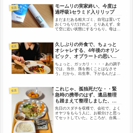
一緒に行こうね。私もついているか
ら。母は、一人っ子で、いつも父が守
モームリの実家終い、今度は
生活
っていたのに、その死後は、30年間、
過呼吸⤵セラミド入りリップ
一...
まだまだある粗大ゴミ、自宅は置いて
おくつもりだけれど、とりあえず、全
て空に近い状態にするつもり。母は、
細かい家具や収納などは買っておら
ず、殆どが、自分の荷物。関東の家の
二階は全て使っていたので、その荷物
久しぶりの外食で、ちょっと
生活
はまるごと実家へ。ところが、実家は
オシャレする、4年後のオリン
収納...
ピック、オブラートの思い
出。
ちょっと、ガッカリ・・・・あの調子
では、当分、孫を抱くことはなさそ
う。だから、出生率、下がるんだよ
ね。だから、強いては年金破たん、と
かいうことに。日本の未来のために！
とは言わんけど・・・子どもの同級生
これじゃ、孤独死だな・・緊
生活
たちは、ここのこと、一気に結婚、勤
急時の携帯のはず、遺品整理
め先の...
も踏まえて整理しました、ま
ずは下着(*´ω｀)
先日のスダチを収穫で、会社で、よく
オヤツをもらう人に、お裾分けと思っ
てセットしていた。ところが、台風で
臨時休業になり、私のシフト休みにな
り～で、13日、持参した。したつもり
だったのに、駅で電車に乗ろうと思う