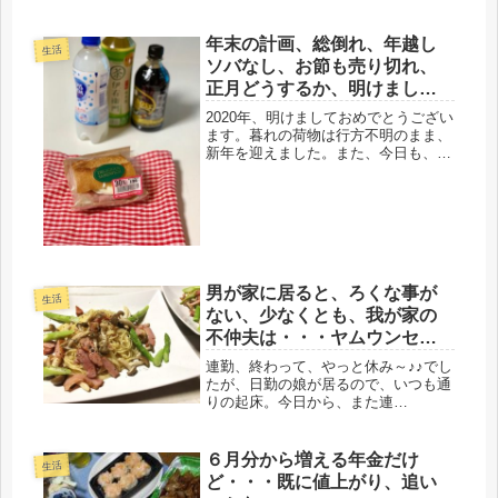
る予定だったので、急いで買い物し帰
宅。今日は抑えたわ～、久々の短いレ
シートの確認をすると・・・・な、な
年末の計画、総倒れ、年越し
生活
んと！蓬莱の冷凍豚まんが、驚異の
ソバなし、お節も売り切れ、
68...
正月どうするか、明けまして
おめでとうございます。
2020年、明けましておめでとうござい
ます。暮れの荷物は行方不明のまま、
新年を迎えました。また、今日も、そ
のやり取りがあるわけで、ややこしい
元旦を迎えました。そんなにアチコ
チ、どこに放置されてるのだろう。ど
こかのトイレの前だったり、ゴミ箱
や...
男が家に居ると、ろくな事が
生活
ない、少なくとも、我が家の
不仲夫は・・・ヤムウンセ
ン、パスタ旨しｗｗ
連勤、終わって、やっと休み～♪♪でし
たが、日勤の娘が居るので、いつも通
りの起床。今日から、また連
勤・・・・＼(゜ロ＼)こりゃ、この残
暑だし、さすがに持たないぞと、昨日
は、おもいきり昼寝しよう計画、を立
６月分から増える年金だけ
生活
てました。カーブスは却下。そう意地
ど・・・既に値上がり、追い
になっ...