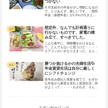
つかない
６月支給分の年金が少し増額になるの
で、とりあえず、嬉しいです。・国民
年金（基礎年金）が1.9％の引き上
げ・厚生年金（報酬比例部分）が
2.0％の引き上げなので、夫婦の標準
ケースとは異なり、一人分なので、多
想定外、なんでも計画通りに
生活
分、2000円くらいかな？と予想して
行かないものです、家電の積
い...
み立て、すべきでした。
こんな夜中に、掃除機をかけるなん
て、とんでもないと思うけど・・・・
エアコンがいきなり止まった。えらい
ことだ・・・(゜o゜)寝苦しくて、目が
覚めたら、タイマーにしていないの
に、勝手に切れている。長らく、掃除
勝つか負けるかの夫婦生活💦
生活
をしていないから？スイッチをポチポ
年金賃貸生活は自分に厳しく
チ...
にシフトチェンジ
長年住み慣れた実家を捨てて、わずか
な年金から家賃を支払う賃貸生活。何
がよくって・・・・わざわざ、そんな
無駄な・・・と考える方が常識的。多
分、子どもは、私が経済的に破綻する
と考えているのだと思う。勿論、裏付
けがあって、今回の賃貸生活に踏み切
っ...
スポンサーリンク