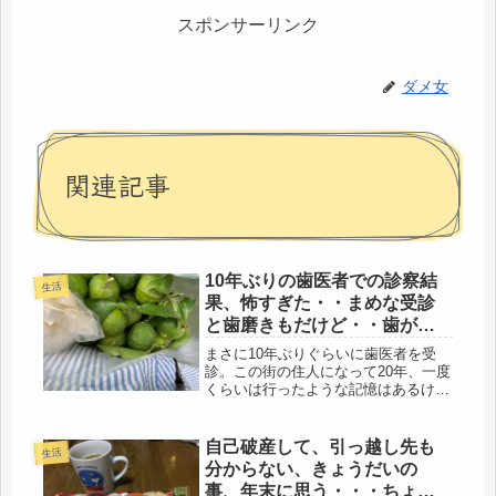
スポンサーリンク
ダメ女
関連記事
10年ぶりの歯医者での診察結
生活
果、怖すぎた・・まめな受診
と歯磨きもだけど・・歯があ
ってこそ。
まさに10年ぶりぐらいに歯医者を受
診。この街の住人になって20年、一度
くらいは行ったような記憶はあるけ
ど・・・何だっけ？まあ、そんなレベ
ルです。ついつい後回しになっていま
した。それにしても、ひどいね(-_-;)ど
自己破産して、引っ越し先も
生活
んな結果になろうと、腹はくく...
分からない、きょうだいの
事、年末に思う・・・ちょっ