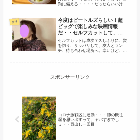
勤に備える・・・・だったらいいけ
ど、そうもいかないのが、辛いところ
(・_・;)ペットショップまで行く。頼
んであった餌が入荷したのと、爪切を
今度はビートルズらしい！超
生活
お願いしに、ゲージに入れて同行。
ビッグで楽しみな映画情報
こ...
だ・・セルフカットして、友
人とランチに～
セルフカットは成功？久しぶりに、髪
を切り、サッパリして、友人とラン
チ、待ち合わせ場所へ。寒いけど、春
はすぐそこ、今回は短めに切りまし
た。セルフカットにしてから、そろそ
ろ2年です。最近、化学繊維の暖かい
のを着ていたため？首に、金属アレル
ギーの...
スポンサーリンク
コロナ激戦区に通勤・・・肺の既往
歴を思い出すって、ヤバすぎでし
ょ・・買出し一回目