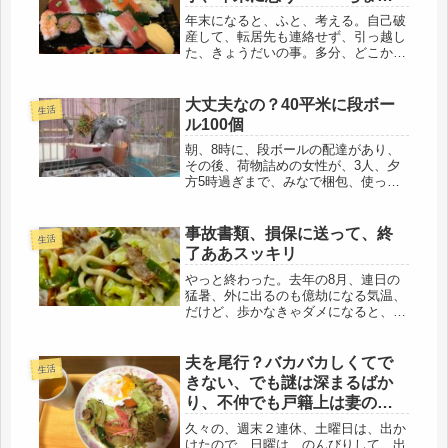
と贅沢しました。
年末になると、ふと、考える。自己破
産して、転居先も連絡せず、引っ越し
た、きょうだいの事。多分、どこか
で、生活は、それなりにしているのだ
と思う。母と私から借りた大きなお金
で、もしかしたら、私達より優雅な生
大丈夫なの？40平米に段ボー
生活
活をしているかも(・_・;)行き倒れ
ル100個
に...
朝、8時に、段ボールの配達があり、
その後、荷物詰めの女性が、3人、夕
方5時過ぎまで、みなで梱包、使って
いないノートパソコンが、出てきた
り、アイパッドが、出てきたり、道の
駅の元同僚に、電話して、初期化の依
事故書類、損保に送って、終
生活
頼、時間がないので、回収に来てもら
了ああスッキリ
い、...
やっと終わった。去年の8月、連日の
猛暑、外に出るのも億劫になる気温、
だけど、歩かなきゃダメになると、早
朝から近所を歩いていたら・・・もち
ろん、歩道。突然、自転車でうしろか
ら追突され、数メートル吹っ飛んだ事
夫を尾行？バカバカしくてで
生活
件。打ちどころが悪ければ、憧れの不
きない、でも謎は深まるばか
労...
り、不仲でも戸籍上は妻の
座・・・三食焼きそば、三回
久々の、週末２連休、土曜日は、出か
食べる？
けたので、日曜は、のんびりして、出