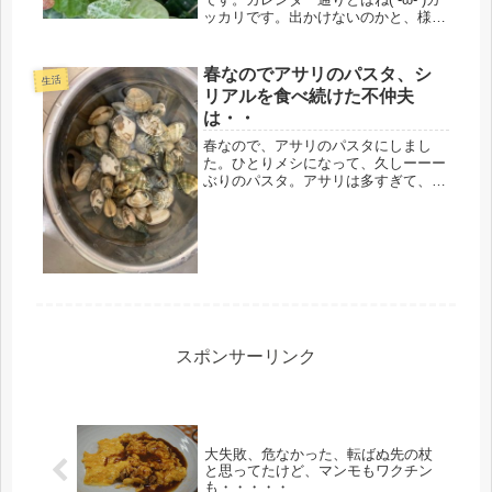
ッカリです。出かけないのかと、様子
見てるけど・・・、ずっとＴＶのゴル
フ、見てるし・・・出て行かんな
ぁ・・・(-_-;)私が外出すれば問題は解
春なのでアサリのパスタ、シ
生活
決するけど、お盆より人出...
リアルを食べ続けた不仲夫
は・・
春なので、アサリのパスタにしまし
た。ひとりメシになって、久しーーー
ぶりのパスタ。アサリは多すぎて、て
んこ盛りになりましたが、美味しかっ
たです。日焼けも、ものともせず、、
潮干狩りに連れて行った日を思い出し
ました。 ちょうどカロライナジャス
ミン...
スポンサーリンク
大失敗、危なかった、転ばぬ先の杖
と思ってたけど、マンモもワクチン
も・・・・・