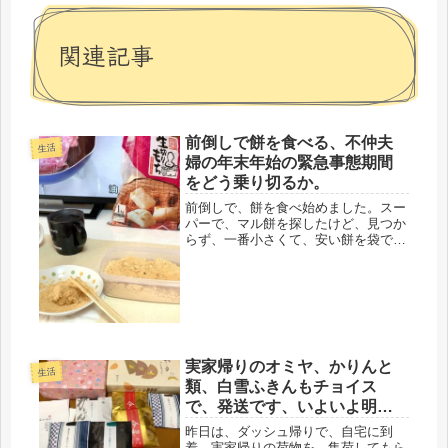
関連記事
前倒しで餅を食べる、不仲夫
生活
婦の年末年始の緊急事態期間
をどう乗り切るか。
前倒しで、餅を食べ始めました。スー
パーで、マル餅を探したけど、見つか
らず、一番小さくて、安い餅を袋で買
いました。昭和３０年代、昭和時代を
約半分、全うしてきた世代なので、正
月、餅、お節、門松、凧揚げ、羽子
板、かるた、このあたりには、敏感で
す。...
実家帰りのオミヤ、かりんと
生活
類、白雪ふきんもチョイス
で、発送です、いよいよ明日
は大阪～
昨日は、ダッシュ帰りで、自宅に到
着。実家帰りの荷物を、集荷してもら