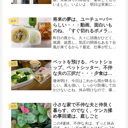
いました。いよいよ、明日は実家に向
けて出発。娘にメールを送る。「今か
ら、荷物出すけど、何か入れておくも
のは？」「部屋着、パジャマ類は、い
将来の夢は、ユーチューバー
生活
っぱい入れてある」「15日、夜勤に出
らしい・・・動画、面白いも
る...
のね、「すぐ切れるポメラニ
アン」観ています＾＾
昨日の夜から、久々に頭痛がひどく、
体調、超悪し。気圧の関係もある？台
風が来てるから？最近、仕事が忙しか
ったので、きっと、疲れているのだと
思う。台風が来るたびに、こんなじゃ
困るわ。(-_-;)昨夜に内に、今日、友人
ペットを預ける、ペットショ
生活
との約束を土曜日に変更。無理...
ップ、ペットシッター、不仲
な夫の三択だ・・・夕食はコ
ンビニトルティーヤ
連休明け、今日はこれから雨が降るら
しい。風も強い。しっかり防備して出
かけないとね、休み明けなので、爆発
的に入電数も多いだろう。数日、空い
た電車に乗れたが、今日から満員電車
だなぁ～(・_・;)通勤時間、自宅から
小さな家で不仲な夫と仲良く
生活
30分圏内、夢のまた夢だけど、や...
暮らす、のでなく、ケンカ揉
め事回避は、庭しごと
この4連休、不仲な夫は、ずっと休み
です。カレンダー通りとはね(´-ω-`)ガ