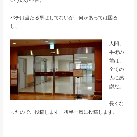
いうのが本音。
バチは当たる事はしてないが、何かあっては困る
し、
人間、
手術の
前は、
全ての
人に感
謝だ。
長くな
ったので、投稿します、後半一気に投稿します。