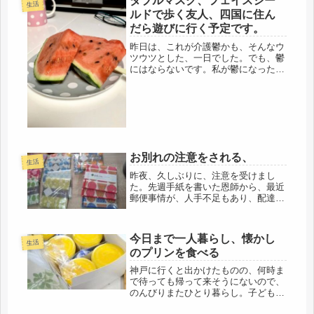
ダブルマスク、フェイスシー
生活
ルドで歩く友人、四国に住ん
だら遊びに行く予定です。
昨日は、これが介護鬱かも、そんなウ
ツウツとした、一日でした。でも、鬱
にはならないです。私が鬱になった
ら、母はどうなるのか、鬱どころか、
何より、死ねないです。なら、元気に
楽しく過ごすしかないですから。多
少、大変でもね。久しぶりに、買い出
しに。...
お別れの注意をされる、
生活
昨夜、久しぶりに、注意を受けまし
た。先週手紙を書いた恩師から、最近
郵便事情が、人手不足もあり、配達日
数が、かかったようです、「◯◯ちゃ
ん、あなた、お母さんの事から、何も
かも1人でやってるから、無理は、い
今日まで一人暮らし、懐かし
けませんよ、自分の身体を大切にしな
生活
のプリンを食べる
さい...
神戸に行くと出かけたものの、何時ま
で待っても帰って来そうにないので、
のんびりまたひとり暮らし。子どもに
食べさせようと、デパートまでプリン