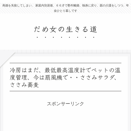
再婚を失敗してしまい、 家庭内別居後、６６才で塾年離婚、独身に戻り、親の介護をしつつ、年
金ひとり暮しです
だめ女の生きる道
冷房はまだ、最低最高温度計でペットの温
度管理、今は扇風機で・・ささみサラダ、
ささみ蕎麦
スポンサーリンク