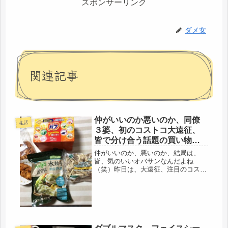
スポンサーリンク
ダメ女
関連記事
仲がいいのか悪いのか、同僚
生活
３婆、初のコストコ大遠征、
皆で分け合う話題の買い物ツ
アーとなった。
仲がいいのか、悪いのか、結局は、
皆、気のいいオバサンなんだよね
（笑）昨日は、大遠征、注目のコスト
コ行き、3人プライベートで初の、コ
ストコツアーとなった。職場の同僚、
3人、これが、なかなか個性豊かで
（笑）普段、なんだかんだ揉めながら
も、仕事を...