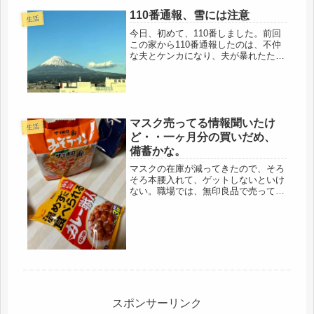
を買いに行ってきました。勿論、モロ
ゾフのプリン。関東で子育ての間は、
110番通報、雪には注意
生活
スーパーのプッチンプリンだったの
今日、初めて、110番しました。前回
で、...
この家から110番通報したのは、不仲
な夫とケンカになり、夫が暴れたた
め、110番。夫も、まさか電話すると
は思っていなかったようでしたが。私
は、夫が恥をかいたらいいと思ってい
ました。その時、電話したのは、娘...
マスク売ってる情報聞いたけ
生活
ど・・一ヶ月分の買いだめ、
備蓄かな。
マスクの在庫が減ってきたので、そろ
そろ本腰入れて、ゲットしないといけ
ない。職場では、無印良品で売ってた
とか、イオンに9時に行ったら、おひ
とり様、2個までだったとか、情報は
もらうけどなぁ・・・どこも、遠い
上、車もないので、フットワークが重
い。...
スポンサーリンク