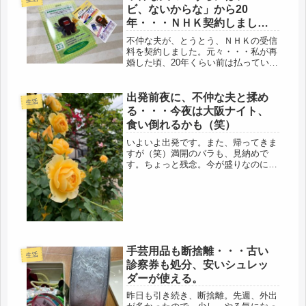
ン福岡でUR生活の先輩。まずは、大
ビ、ないからな」から20
阪...
年・・・ＮＨＫ契約しまし
た。
不仲な夫が、とうとう、ＮＨＫの受信
料を契約しました。元々・・・私が再
婚した頃、20年くらい前は払っていた
ようですが、その後、自営が超不景気
になり、それも厳しくなった？そんな
わけないです、ゴルフは、日々、研鑽
出発前夜に、不仲な夫と揉め
生活
していたのだから・・・ＮＨＫの集
る・・・今夜は大阪ナイト、
金...
食い倒れるかも（笑）
いよいよ出発です。また、帰ってきま
すが（笑）満開のバラも、見納めで
す。ちょっと残念。今が盛りなのに
ね。名残惜しい。戻ったら、終わって
るのだろうなぁ～ナエマ、今年は、調
子いいです。花数が多いです。寒肥、
あげなかったのに(笑）キウイの棚、
一気に...
手芸用品も断捨離・・・古い
生活
診察券も処分、安いシュレッ
ダーが使える。
昨日も引き続き、断捨離。先週、外出