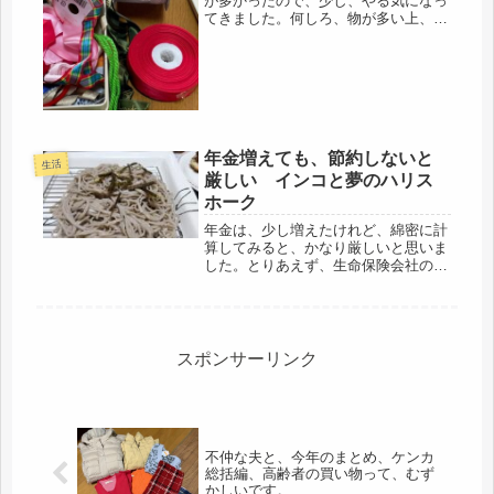
が多かったので、少し、やる気になっ
てきました。何しろ、物が多い上、こ
の10年間は、忙しかったので、たまり
にたまりました。という言い訳です
（笑）(/・ω・)/リボンのＢＯＸを整理
しました。大体、巻で大人買いす...
年金増えても、節約しないと
生活
厳しい インコと夢のハリス
ホーク
年金は、少し増えたけれど、綿密に計
算してみると、かなり厳しいと思いま
した。とりあえず、生命保険会社の年
金保険を足すと、ギリギリ生活はでき
るけれど・・・・矢張り、働いた方が
精神的に安心できるような気がしま
す。今年１年は、年払いで、家賃を納
入済...
スポンサーリンク
不仲な夫と、今年のまとめ、ケンカ
総括編、高齢者の買い物って、むず
かしいです。