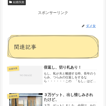
結婚失敗
スポンサーリンク
ダメ女
関連記事
倍返し、切り札あり！
結婚失敗
もし、私が夫と離婚する時、長年のう
らみ、つらみの仕返しをするな
ら・・・・・・この 「もし」はどの
文節にかかるかと言うと、「仕返しを
する」にかけてます ＾＾精神的に
も、肉体的にもさんざんな目に遭って
３万ゲット、出し惜しみされ
いるので、報復があっても不思議じゃ
結婚失敗
たけど、
ない。ただ...
３万、ゲットしました。今回は、かな