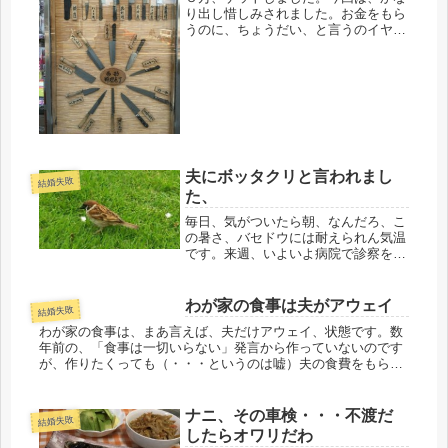
り出し惜しみされました。お金をもら
うのに、ちょうだい、と言うのイヤな
気持ちだけど、背に腹は代えられない
ので、５回、催促しました。夫の返事
は、「要るのか？」「こっちだって仕
事ないから全くないのだからな」おも
い...
夫にボッタクリと言われまし
結婚失敗
た、
毎日、気がついたら朝、なんだろ、こ
の暑さ、バセドウには耐えられん気温
です。来週、いよいよ病院で診察を受
ける、お盆は人が少なく休めないの
で、今週頑張れば、来週は楽になる、
今はそれだけが楽しみです。通院を考
わが家の食事は夫がアウェイ
結婚失敗
えると近い方がよいと教えてもらった
わが家の食事は、まあ言えば、夫だけアウェイ、状態です。数
ので...
年前の、「食事は一切いらない」発言から作っていないのです
が、作りたくっても（・・・というのは嘘）夫の食費をもらっ
ていないので作れない。夫は年金をもらうようになって、少な
い年金にやっと気...
ナニ、その車検・・・不渡だ
結婚失敗
したらオワリだわ