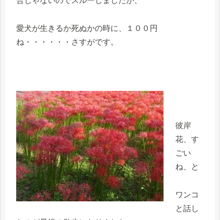
合じゃないのでスルーしましたが、
愛犬が生きるか死ぬかの時に、１００円
ね・・・・・・さすがです。
彼岸
花、す
ごい
ね、と
ワンコ
と話し