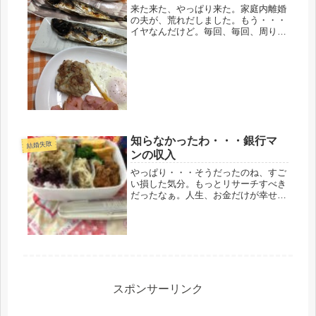
来た来た、やっぱり来た。家庭内離婚
の夫が、荒れだしました。もう・・・
イヤなんだけど。毎回、毎回、周りに
当り散らすの。ちょっとは学習してく
れないかなぁ。今日は、ペットの鳥に
までも当ってきました。理由は簡単、
お金がないから。口座の残高でコロコ
ロ...
知らなかったわ・・・銀行マ
結婚失敗
ンの収入
やっぱり・・・そうだったのね、すご
い損した気分。もっとリサーチすべき
だったなぁ。人生、お金だけが幸せに
なる条件じゃないけど、お金があれ
ば、しないで済む喧嘩もあるし、大目
に見れる事もある。元同僚が、「うち
の収入なんて少ない、」「銀行員なん
て、...
スポンサーリンク