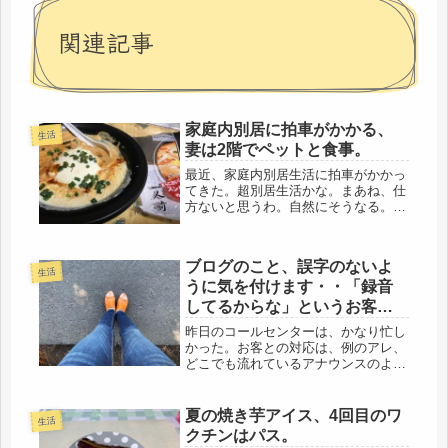
関連記事
家庭内別居に拍車がかかる、
生活
妻は2階でペットと食事。
最近、家庭内別居生活に拍車がかかっ
てきた。超別居生活かな。まあね、仕
方ないと思うわ。自然にそうなる。現
在のお歳暮仕事。午後から夜の９時近
くまでの仕事で、帰宅は、22時頃。こ
れがまた難解。お昼のお弁当は、夕方
ブログのこと、誤字のないよ
４時から５時頃に食べる。だけど、
生活
うに気を付けます・・「録音
お...
してるからな」というお客サ
マ、
昨日のコールセンターは、かなり忙し
かった。お客との対応は、例のアレ、
どこでも流れているアナウンスのよう
に、「品質向上のために録音させ
て・・・・」なので、全部、録音され
ているが、実際、よっぽど揉めないと
夏の焼き芋アイス、4回目のワ
生活
ね、全員のを全部聞き直す訳じゃな
クチンはパス。
い。とこ...