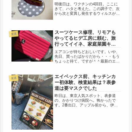
明後日は、ワクチンの4回目。ここに
きて、ハタと考えた。この調子で、次
から次と変異し発生するウィルスが出
てくるたびに、国の言う通りにワクチ
ン接種を続けたら自己免疫力が消えて
しまうのじゃないかと。元々、バセド
スーツケース修理、リモアも
ウ病という自己免疫疾患の持病があ
生活
る。...
やってるヒデ工房に頼む、旅
行ってイイネ、家庭菜園キュ
ウリにネットを。
エアコンが待ちどおしいです。いや、
先日、買ったばかりだから・・・もう
ちょっと待て、ですが＾＾最新のエア
コン、早く体験したいところです。職
場は、本格的に、再開。電話応対、大
丈夫だろうかと、ドキドキでしたが、
エイベックス前、キッチンカ
生活
割と、覚えているものですね、いける
ー初体験、検査結果は？表参
じ...
道は要マスクでした
昨日は、東京人気スポット、表参道
の、かかりつけ病院へ。怖かったで
す。2番出口、アップル前から、伊藤
病院に滑りこむ＾＾今回は、超音波も
撮って検査、結果・・・・私の甲状腺
は、20g,健康な人の大きさは、18gさ
ほど大きく肥大しておらず、ちゃん
と...