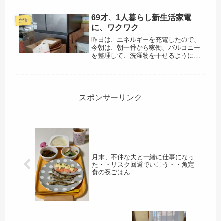
69才、1人暮らし新生活家電
生活
に、ワクワク
昨日は、エネルギーを充電したので、
今朝は、朝一番から稼働、バルコニー
を整理して、洗濯物を干せるように、
日当たりは、抜群ではないけれど、昼
前から、ガンガン当たります、鉢物
は、みな、病気にならず、引っ越し後
も、頑張ってます、昨夜、初めて、新
しい...
スポンサーリンク
月末、不仲な夫と一緒に仕事になっ
た・・リスク回避でいこう・・魚定
食の夜ごはん