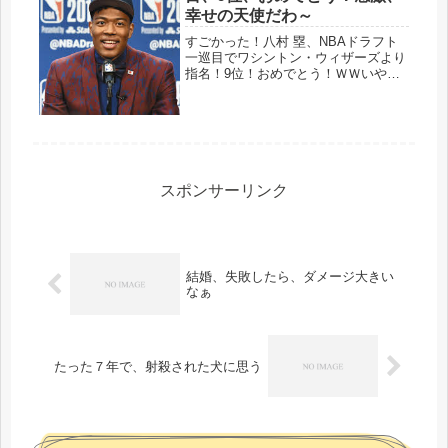
が支...
幸せの天使だわ～
すごかった！八村 塁、NBAドラフト
一巡目でワシントン・ウィザーズより
指名！9位！おめでとう！ＷＷいやは
や、気になって、気になって、そりゃ
そうでしょう、仕事開始後も、チラチ
ラとネットニュースを見ていました。
中学の恩師から、「君はNBAに行く...
スポンサーリンク
結婚、失敗したら、ダメージ大きい
なぁ
たった７年で、射殺された犬に思う