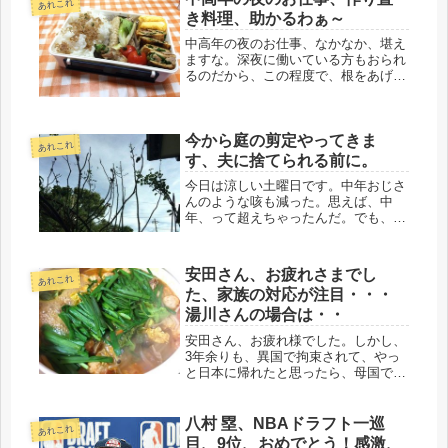
あれこれ
連勤が続いているのに、無謀だったか
き料理、助かるわぁ～
な...
中高年の夜のお仕事、なかなか、堪え
ますな。深夜に働いている方もおられ
るのだから、この程度で、根をあげら
れないけど。お歳暮仕事、最終組で滑
り込んだので、即、研修も済み、いよ
いよ午後からのスタートになった。流
今から庭の剪定やってきま
通業にサービス業を合わせたようなよ
あれこれ
う...
す、夫に捨てられる前に。
今日は涼しい土曜日です。中年おじさ
んのような咳も減った。思えば、中
年、って超えちゃったんだ。でも、優
先座席に座るまで、まだまだある。気
張っていこうじゃないか。これでバセ
ドウが治れば最高だ。風邪がだいぶよ
安田さん、お疲れさまでし
あれこれ
くなってきたので、いつもの癖が出て
た、家族の対応が注目・・・
きた...
湯川さんの場合は・・
安田さん、お疲れ様でした。しかし、
3年余りも、異国で拘束されて、やっ
と日本に帰れたと思ったら、母国で
は、自己責任論で、針のむしろ、気の
毒な事だ。同時に、家族のコメント、
対応も注目され矢面に立たされる。な
八村 塁、NBAドラフト一巡
あれこれ
んだかんだいっても、日本から身代金
目、9位、おめでとう！感激、