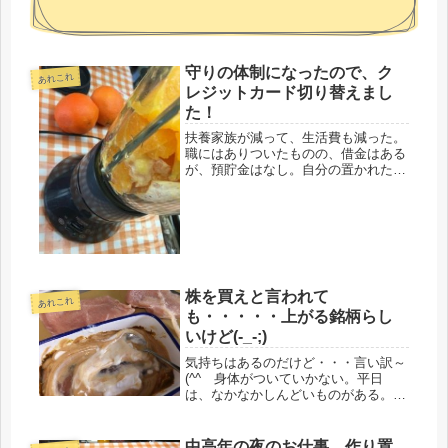
守りの体制になったので、ク
あれこれ
レジットカード切り替えまし
た！
扶養家族が減って、生活費も減った。
職にはありついたものの、借金はある
が、預貯金はなし。自分の置かれた状
況を考えると、ポイントとか、いって
られないです。クレジットカード、年
会費が１万なので、切り替えました。
去年までは、子どもを扶養していた
し、...
株を買えと言われて
あれこれ
も・・・・・上がる銘柄らし
いけど(-_-;)
気持ちはあるのだけど・・・言い訳～
(^^ゞ身体がついていかない。平日
は、なかなかしんどいものがある。鶏
ムネ肉、買ったものの、さて、帰宅し
て台所に立つと、やる気ナシ。僅か、
バスに乗ってる間に、作る気は消滅。
中高年の夜のお仕事、作り置