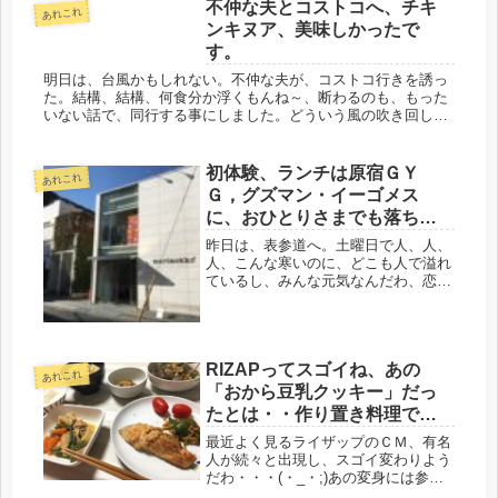
不仲な夫とコストコへ、チキ
あれこれ
ンキヌア、美味しかったで
す。
明日は、台風かもしれない。不仲な夫が、コストコ行きを誘っ
た。結構、結構、何食分か浮くもんね～、断わるのも、もった
いない話で、同行する事にしました。どういう風の吹き回しな
んだろう。こういう時は、必ず何か布線があるので。・・・・
わかった。一件は...
初体験、ランチは原宿ＧＹ
あれこれ
Ｇ，グズマン・イーゴメス
に、おひとりさまでも落ちつ
けました。
昨日は、表参道へ。土曜日で人、人、
人、こんな寒いのに、どこも人で溢れ
ているし、みんな元気なんだわ、恋
人、若い子達には、寒波なんて、どこ
吹く風なのかも。仕事が始まるにして
も、当分プー生活にしても、筋肉が攣
るのがあまりに頻繁なうえ、血圧の事
RIZAPってスゴイね、あの
もあ...
あれこれ
「おから豆乳クッキー」だっ
たとは・・作り置き料理で楽
ちん
最近よく見るライザップのＣＭ、有名
人が続々と出現し、スゴイ変わりよう
だわ・・・(・_・;)あの変身には参
る。女性のシンデレラ願望、みたいな