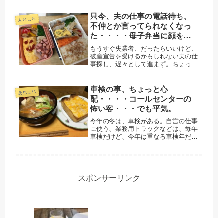
ものをくすぐる（笑）男性だって、マ
ッチョに憧れるのだろうな。かくいう
只今、夫の仕事の電話待ち、
あれこれ
私も、170近い血圧にビビリまくり...
不仲とか言ってられなくなっ
た・・・・母子弁当に顔を描
く
もうすぐ失業者、だったらいいけど、
破産宣告を受けるかもしれない夫の仕
事探し、遅々として進まず。ちょっと
イライラしてくる。営業活動はそんな
ものだろう。ただ、期限があるので、
悠長な事は言ってられない。そんな
車検の事、ちょっと心
あれこれ
中、以前、取引のあった社長から電話
配・・・・コールセンターの
があ...
怖い客・・・でも平気。
今年の冬は、車検がある。自営の仕事
に使う、業務用トラックなどは、毎年
車検だけど、今年は重なる車検年だ。
トラック、軽トラに、夫の高級車、そ
れに、もう車の運転はしていないが、
自分の乗っていたファミリーカーもあ
る。どうする気なんだろう。お金、無
い...
スポンサーリンク