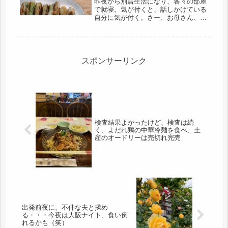
昨夜から別居生活になり、各々の部屋
で就寝。気が付くと、話しかけている
自分に気が付く。さー、お母さん、ネ
ンネするわ。ずーといつも一緒だった
のが居ないと、なんだか調子狂う。室
温など気になるので、何度も鳥部屋に
確認。いつでも会えるのだけど・・・
ヨ...
スポンサーリンク
検査結果よかったけど、検査は続
く、よだれ鶏の中華冷麺を食べ、土
産のオードリーは売切れ完売
出発前夜に、不仲な夫と揉め
る・・・今夜は大阪ナイト、食い倒
れるかも（笑）