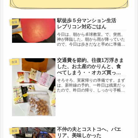
駅徒歩５分マンション生活
生活
レプリコン対応ごはん
今日は、朝から卓球教室。で、突然、
神が降臨した。朝から雨が降っていた
ので、今日は歩きだなと早めに準備。
ところが家を出る直前に、叩きつける
ような激しい雨になり、こりゃ無理と
卓球女子に、雨足を見ながら家を出る
交通費を節約、往復1万浮きま
生活
と、遅れる旨、ラインで連絡。さぼっ
した、お土産のかりんと、食
た...
べてしまう・・オカズ買って
しまう。
そろそろ、実家帰りの準備です。まず
は、新幹線の予約、一昨日は残業だっ
たので、昨日の帰り、しっかり手帳を
持参して（笑）緑の窓口へ。東京↔新
大阪が、往復で22,000円ほど、一回
で、年会費におつりが来るほどの割
引。これはいい！って遅すぎ・・・
バ...
不仲の夫とコストコへ、パエ
生活
リア、美味しかった