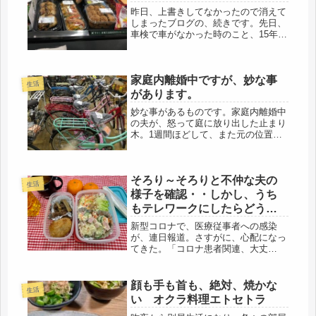
昨日、上書きしてなかったので消えて
しまったブログの、続きです。先日、
車検で車がなかった時のこと、15年前
の車で、ホイルはもう無いかもと言わ
れ、えらく時間がかかりました。その
上、エンジン部分の取り換えとかで、
家庭内離婚中ですが、妙な事
なんと18万。バッテリーも計測不能...
生活
があります。
妙な事があるものです。家庭内離婚中
の夫が、怒って庭に放り出した止まり
木。1週間ほどして、また元の位置に
もどってました。庭から、作業場から
全て探してもなかったのにね。見る
と、カビは生えてるし、もしかした
そろり～そろりと不仲な夫の
ら、ネズミやカラスが止まってかもし
生活
れない...
様子を確認・・しかし、うち
もテレワークにしたらどうな
の？
新型コロナで、医療従事者への感染
が、連日報道。さすがに、心配になっ
てきた。「コロナ患者関連、大丈
夫？」「しっかり手洗い、消毒して
る？」娘にメールしたものの、「大丈
夫」で終わり。なんだかねぇ・・・看
顔も手も首も、絶対、焼かな
生活
護師も発病してるようだけど・・・。
い オクラ料理エトセトラ
でも、消毒...