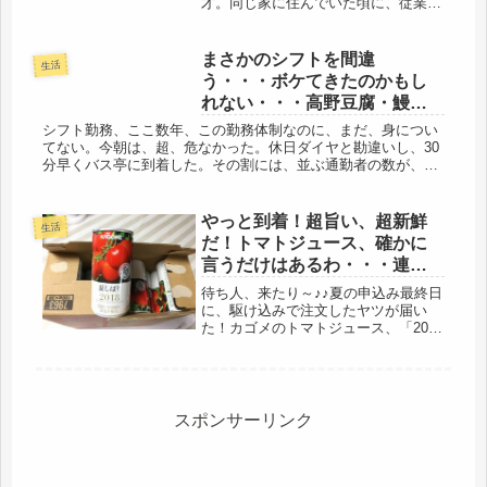
才。同じ家に住んでいた頃に、従業員
を一人前に育てても、勝手に辞めてい
くといい（皆、夫と一緒に働くのが苦
痛の様子）最終的に、一人、優しい従
まさかのシフトを間違
生活
業員が、夫一人では体力的に無理なの
う・・・ボケてきたのかもし
で...
れない・・・高野豆腐・鰻巻
き
シフト勤務、ここ数年、この勤務体制なのに、まだ、身につい
てない。今朝は、超、危なかった。休日ダイヤと勘違いし、30
分早くバス亭に到着した。その割には、並ぶ通勤者の数が、い
つもの休日より多い。・・・・・なんだ、平日、月曜じゃない
か。そして、ハ...
やっと到着！超旨い、超新鮮
生活
だ！トマトジュース、確かに
言うだけはあるわ・・・連勤
カレー、子弁当＾＾
待ち人、来たり～♪♪夏の申込み最終日
に、駆け込みで注文したヤツが届い
た！カゴメのトマトジュース、「2018
年、夏しぼり」が到着です。「もう、
全然、違うから、」「他のトマトジュ
ースとは・・・」という同僚の一押し
で、彼女は、1年間分を買うらしい...
スポンサーリンク