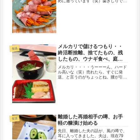
めに通っています（笑）歯ぎしりで、
歯がすり減り、ひびが入ってきたので
（どんだけ～って思います）歯ぎしり
防止のマウスパットを作ったけど、実
はアレを入れると、のどが渇いて、熟
睡...
メルカリで儲けるつもり・・
生活
終活断捨離、捨てたもの、残
したもの、ウナギ食べ、庭の
パクチーでフォーを。
メルカリ・・・・うーーーん、ハード
ル高いな（笑）売れたら、すぐに発
送、と言うのがちょっとね。腰が引け
てます。コロナ第２波の到来？かもし
れないし、そんな中、新幹線で親の介
護、目下、余裕はないけど、ゴミで出
すには、ちょっと・・・と言うくら
い、中...
離婚した再婚相手の噂、お手
生活
軽の糠漬け始める
先日、離婚した夫の話が、風の噂で、
耳に入ってきました。夫は、現在79