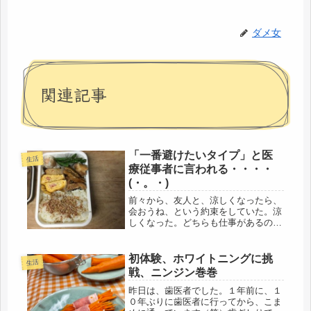
ダメ女
関連記事
「一番避けたいタイプ」と医
生活
療従事者に言われる・・・・
(・。・)
前々から、友人と、涼しくなったら、
会おうね、という約束をしていた。涼
しくなった。どちらも仕事があるの
で、スケジュール調整はあるけど、と
りあえず、ラインで送ったら、「お父
さん、年内は持たないと思う」「会社
初体験、ホワイトニングに挑
生活
は同じ新宿だけど、離れられない」そ
戦、ニンジン巻巻
んな...
昨日は、歯医者でした。１年前に、１
０年ぶりに歯医者に行ってから、こま