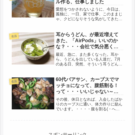
ル作る、仕事しました
へ。...
愛想をつかされないように、今日は、
孤独に、一日、家で仕事、このままじ
ゃ、クビになりそうな気がしてきた。
猛暑は終わったようだけど、まだ冷房
ナシでは無理。鳥部屋は、オフにした
けど、残り2台は稼働。集中力も情け
耳からうどん、が最近増えて
生活
ないほど短くなって、1時間頑張る
きた、「AirPods」いいのか
と、...
な？・・・会社で気分悪くな
る、母子弁当、明太子入り～
最近、急に、また多くなった。耳か
ら、うどんを出している人達だ。7月
のある日、突然、そういう耳うどん、
の人種が出現した。アップル社の、ワ
イヤレスイヤホン、「AirPods」エア
ーポッズだ。友人に聞くと、あの当
60代バアサン、カーブスでマ
生活
時、アップルに行かないと買えなか
ッチョになって、腹筋割る！
っ...
って・・・いいじゃない～夢
なんですが（笑）
その後、休日となれば、入会したばか
りのカーブスに通い、体力作りに励ん
でいます。・・・・腹を割る(・へ・)/
ヘヘヘ、バッドマンスーツのように、
たくましい腹筋にしたいなぁ～タンパ
ク質って、筋肉の中に蓄えるらしい。
その筋肉が不足・・・・とりあえず...
スポンサーリンク