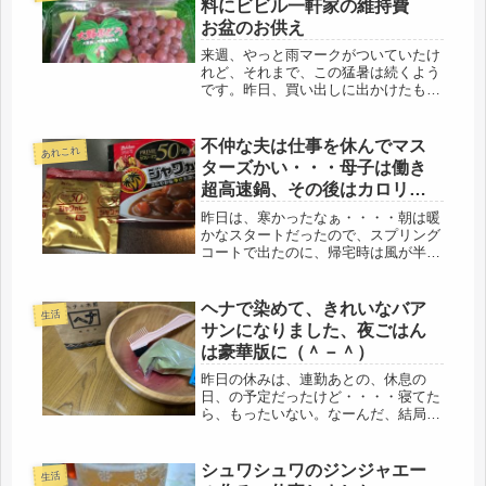
料にビビル一軒家の維持費
お盆のお供え
来週、やっと雨マークがついていたけ
れど、それまで、この猛暑は続くよう
です。昨日、買い出しに出かけたもの
の、いくら自転車でも、暑さのダメー
ジが大きくて、昨日は、ウツラウツラ
と寝てばかりいました。夜は、９時過
不仲な夫は仕事を休んでマス
あれこれ
ぎに寝ていたと思う。これは、年齢と
ターズかい・・・母子は働き
は...
超高速鍋、その後はカロリー
50％OFFカレー
昨日は、寒かったなぁ・・・・朝は暖
かなスタートだったので、スプリング
コートで出たのに、帰宅時は風が半端
じゃない、春の嵐だ。バス亭で30分待
ちには、雨も降ってくるし、情けなく
なってきた(-_-;)とにかく、家にたどり
ヘナで染めて、きれいなバア
生活
つくと、5分遅れで娘も帰宅...
サンになりました、夜ごはん
は豪華版に（＾－＾）
昨日の休みは、連勤あとの、休息の
日、の予定だったけど・・・・寝てた
ら、もったいない。なーんだ、結局は
ね、こうなんだ。ほぼほぼ、おひとり
さまでも、主婦って、忙しいね、休み
ナシだから。朝から、掃除に、4日た
シュワシュワのジンジャエー
生活
めた洗濯。それから、意を決してジム