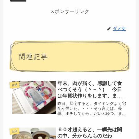
スポンサーリンク
ダメ女
関連記事
年末、肉が届く、感謝して食
生活
べつくそう（＾－＾） 今日
は年賀状作りをします、まだ
買ってないけど・・・。
昨日、帰宅すると、タイミングよく宅
配が届いた。・・・そう言えば、長
靴、ポチしてから、だいぶ経つ。まだ
届いていない。数日で到着予定だった
のにね、やっと来たか、とドアを開け
てみると、違った。ああああ・・・肉
６０才超えると、一瞬先は闇
生活
だ・・・。母からの肉が届いた。あれ
の中、分からんものだわ
だけ...