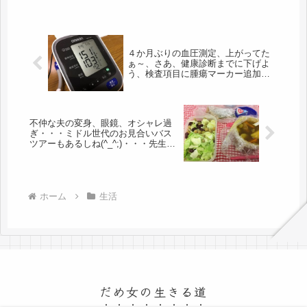
４か月ぶりの血圧測定、上がってた
ぁ～、さあ、健康診断までに下げよ
う、検査項目に腫瘍マーカー追加し
ました。
不仲な夫の変身、眼鏡、オシャレ過
ぎ・・・ミドル世代のお見合いバス
ツアーもあるしね(^_^;)・・・先生の
手紙
ホーム
生活
だめ女の生きる道