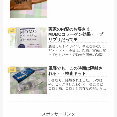
伝えると、急に元気になるし・・・な
んだかね、ビビらせないでよ。
(◎_◎;)電話口まで歩けないのでは？
と心配でしたが、すぐ出てくれまし
た。(＾...
実家の内覧のお客さま、
生活
MOMOコラーゲン効果・・プ
リプリだって💗
感涙した！イヤイヤ、そんな筈ないけ
ど・・・・・今日は、以前、実家に戻
ってからパートで勤めた同僚の訪問、
現在は、私とほぼ同時期に辞めて、資
格のある医療系でフルタイムで働いて
いるとのこと。彼女は、恐ろしく、料
風邪でも、この時期は隔離さ
生活
理が上手で、随分と教えてもらった。
れる・・検査キット
以...
いきなり、隔離されました。いやは
や、ビックリしたわ(゜o゜)まだまだ、
コロナ禍、コロナと共存なのだから、
こういう事って、ごく普通にあり得る
事なのだなと・・・・ガンガン冷房で
冷やしていたら、どうやら、風邪を引
いたようで、何年ぶりだろう、風邪
の...
スポンサーリンク