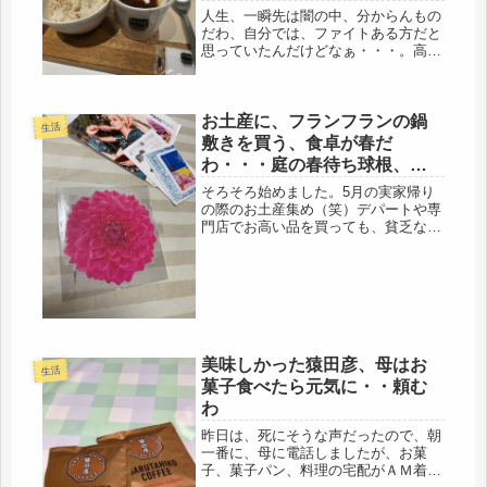
人生、一瞬先は闇の中、分からんもの
だわ、自分では、ファイトある方だと
思っていたんだけどなぁ・・・。高齢
になると、気持ちは先に進んでいて
も、身体はそうもイカンらしい。土曜
日、２週間に一度のバセドウ診察に出
お土産に、フランフランの鍋
かけ、待ち時間の間は、土曜で人も多
生活
いの...
敷きを買う、食卓が春だ
わ・・・庭の春待ち球根、咲
きました。
そろそろ始めました。5月の実家帰り
の際のお土産集め（笑）デパートや専
門店でお高い品を買っても、貧乏な娘
の立場上、結局は、母がその代金を渡
してくれるので、気にならないお気軽
な品。意外と、コレが難しいです(・
へ・)先日のフランフランでの買い
物。...
美味しかった猿田彦、母はお
生活
菓子食べたら元気に・・頼む
わ
昨日は、死にそうな声だったので、朝
一番に、母に電話しましたが、お菓
子、菓子パン、料理の宅配がＡＭ着を