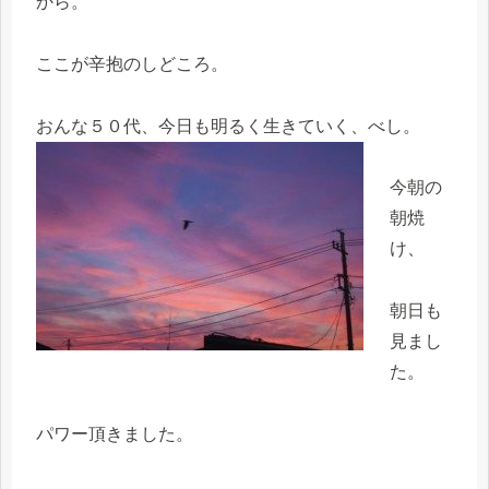
から。
ここが辛抱のしどころ。
おんな５０代、今日も明るく生きていく、べし。
今朝の
朝焼
け、
朝日も
見まし
た。
パワー頂きました。