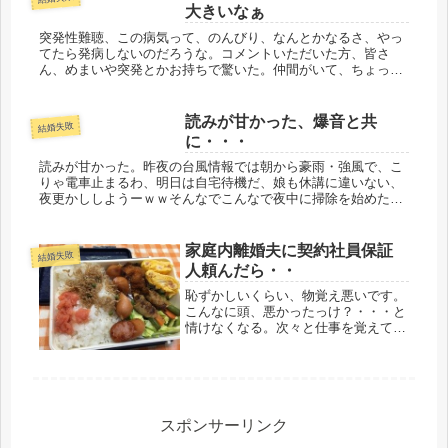
大きいなぁ
突発性難聴、この病気って、のんびり、なんとかなるさ、やっ
てたら発病しないのだろうな。コメントいただいた方、皆さ
ん、めまいや突発とかお持ちで驚いた。仲間がいて、ちょっと
ホッとしました。同志が多いです。毎日の多忙な日常生活に、
それに重ねて精神的...
読みが甘かった、爆音と共
結婚失敗
に・・・
読みが甘かった。昨夜の台風情報では朝から豪雨・強風で、こ
りゃ電車止まるわ、明日は自宅待機だ、娘も休講に違いない、
夜更かししようーｗｗそんなでこんなで夜中に掃除を始めたり
で、今朝はのんびり寝ていたら、ドアが壊れるかと思う程の爆
音と共に起された...
家庭内離婚夫に契約社員保証
結婚失敗
人頼んだら・・
恥ずかしいくらい、物覚え悪いです。
こんなに頭、悪かったっけ？・・・と
情けなくなる。次々と仕事を覚えてい
かないといけないので、落胆してる間
もないです。準お局さんのグループに
はいるので、直接、教えてもらってい
ますが、よく仕事の出来る人、テキパ
キ...
スポンサーリンク