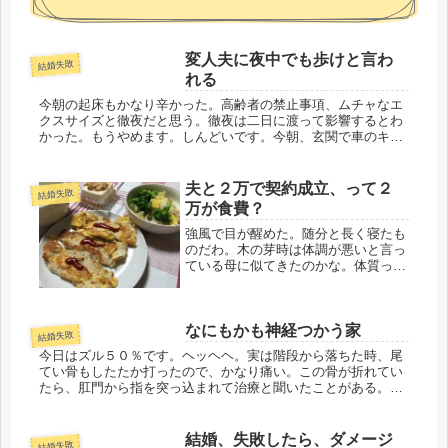
変人夫に夜中でも歩けと言わ
結婚失敗
れる
今朝の起床もかなり辛かった。高齢者の禁止事項、ムチャなエ
クスサイズと徹夜だと思う。徹夜は二日に渡って影響するとわ
かった。もうやめます。しんどいです。今朝、玄関で車のキー
を持ったとたん、トイレに起きてきた夫と鉢合わせ。今日は天
気が悪いので、ま...
夫と２万で契約成立、って２
結婚失敗
万が食費？
強風で目が醒めた。随分と長く寝たも
のだわ。木の芽時は体調が悪いと言っ
ている母に似てきたのかな。体質って
似るのかもしれない。週5、８時間労
働が、そろそろしんどくなってきたの
かも。片道ドアドアで１時間半、なん
なにもかも神経つかう家
だかね、働くの飽きてきた。台風並み
結婚失敗
の...
今日はズル５０％です。ヘッヘヘ。実は階段から落ちた時、尾
てい骨もしたたか打ったので、かなり痛い。この骨が折れてい
たら、肛門から指を突っ込まれて治療と聞いたことがある。そ
んな不名誉な姿、考えられないわと、娘にブツブツ漏らすと、
「看護師は摘便と...
結婚、失敗したら、ダメージ
結婚失敗