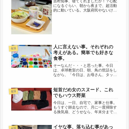
吉村知事、寝てくれましたか！？心配
になるぐらい、朝から夜まで、超活動
的に動いている。大阪府民やないけど
ね、思わず、応援したくなるのが、人
情。どなたかのツィート、勝手に、コ
ピペさせていただきました。リンクは
させていません。くまʕ•ᴥ•ʔ@oo...
人に言えない事。それぞれの
生活
考えがある。簡単でも好きな
食事。
そーなんだ・・・と思った事。今日
は、卓球教室の日、朝、鳥の世話をし
ながら、「今日は、お母さん、タッキ
ューだからね」というと、外出するの
が理解できるようです。慌てて、ゴハ
ンを食べていました（笑）卓球が終わ
短首だめ女のスヌード、これ
生活
って、体育館のソファーに座って、雑
でもハウス野菜
談し...
今日は、一日、自宅で、家事と仕事。
もうすぐ師走なので、月に一度掃除す
る換気扇、どうせなら、年末分までや
ってしまおうと、大掃除。今のとこ
ろ、壊れずに動いているので💦ありが
たいです。きっと、壊れる時は、給湯
イヤな事、落ち込む事があっ
生活