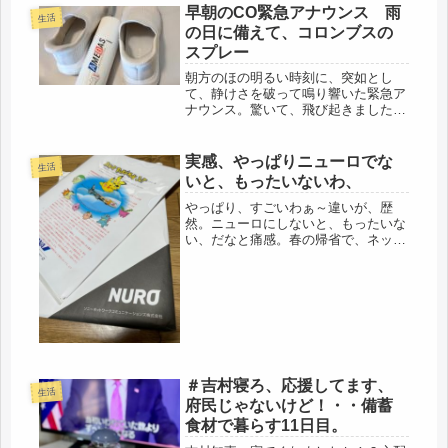
早朝のCO緊急アナウンス 雨
生活
の日に備えて、コロンブスの
スプレー
朝方のほの明るい時刻に、突如とし
て、静けさを破って鳴り響いた緊急ア
ナウンス。驚いて、飛び起きました。
火事？地震？でも揺れてないと思う、
メッセージが・・・繰り返し、何度
も。もしかして・・これは、一酸化炭
実感、やっぱりニューロでな
生活
素中毒のチェッカーから？そうなる
いと、もったいないわ、
と、ガス...
やっぱり、すごいわぁ～違いが、歴
然。ニューロにしないと、もったいな
い、だなと痛感。春の帰省で、ネット
回線の工事をし、PCも元同僚に頼ん
でマウスコンピューターをセットして
もらい、超快適になりました。実家に
帰ってきて、PCが使えるようにな
り、な...
＃吉村寝ろ、応援してます、
生活
府民じゃないけど！・・備蓄
食材で暮らす11日目。