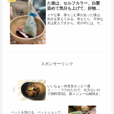
器や、換気扇、同時に来るようなイヤ
た後は、セルフカラー、白髪
な予...
染めて気分も上げて、好物を
食べて・・
イヤな事、落ちこむ事があった後は、
気分を変えてみる。考えたら、不仲な
夫は変人ですから。世の中には、そう
いう人も居ると思う事に。しかし、昨
日のように、あれだけの暴言、汚い言
葉が、よく言えたものですが・・・や
っぱり、気分、いいものじゃないで
す。...
スポンサーリンク
いいなぁ～仲見世ホッピー通
り・・・フラれたので、仕方ないの
で鶏料理3品、新メニュー山椒焼き。
ペットを預ける、ペットショップ、