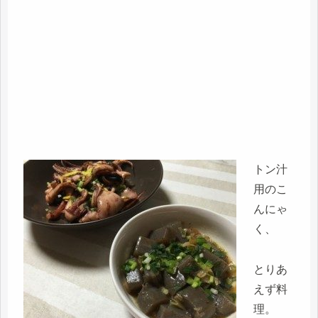
トン汁
用のこ
んにゃ
く、
とりあ
えず料
理。