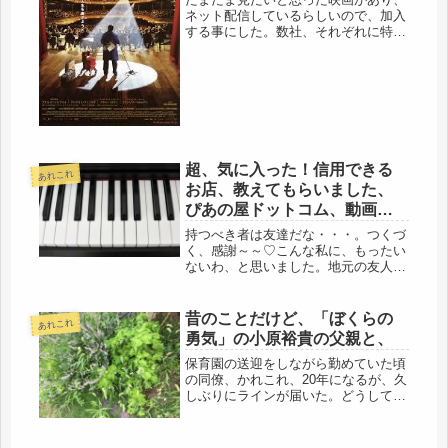
ネット配信しているらしいので、加入
する事にした。数社、それぞれに特徴
があり、安くて、閲覧本数の多いのが
いい。結果、Dtv、に決めた。中には
有料もあるけど、ほぼ見放題、500
円。ところが、画面が固まって観れ
な...
超、気に入った！信用できる
あれこれ
お店、教えてもらいました、
ぴあの屋ドットコム、動画に
はまってます（笑）・・・年
持つべき者は友達だな・・・。つくづ
に一度の娘の料理（爆）
く、感謝～～♡こんな私に、もったい
ないわ、と思いました。地元の友人
で、私の育った家庭環境から、仕事、
結婚遍歴（笑）そして、この、どう
よ、という貧乏具合、そして、超不仲
昔のことだけど、「ぼくらの
あれこれ
夫婦関係、全て知ってる友人に、「老
勇気」の小原裕貴の父親と、
後の趣...
保育園の送迎をしながら勤めていた頃
の同僚、かれこれ、20年になるが、久
しぶりにラインが届いた。どうしてる
のかなぁ、気には掛けていたが、元気
そうだ。泉岳寺に行って以来だっけ？
浜離宮が最後だった？いやいや、年明