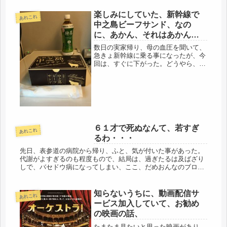
楽しみにしていた、新幹線で
あれこれ
中之島ビーフサンド、なの
に、あかん、それはあかんだ
ろ・・・。
数日の実家帰り、母の血圧を聞いて、
急きょ新幹線に乗る事になったが、今
回は、すぐに下がった。どうやら、降
圧薬が切れていたらしい。程度にもよ
るけど、飲み始めると、飲み続けない
と、いけないのが降圧薬。怖い
な・・・。早めに通院して、ストック
しておく...
６１才で死ぬなんて、若すぎ
あれこれ
るわ・・・
先日、表参道の病院から帰り、ふと、気が付いた事があった。
代謝がよすぎるのも程度もので、結局は、過ぎたるは及ばざり
しで、バセドウ病になってしまい、ここ、だめおんなのブログ
のコメントから、表参道の病院を教えていただき、９月から通
院することに。バ...
知らないうちに、動画配信サ
あれこれ
ービス加入していて、お勧め
の映画の話、
たまたま見たいと思った映画があり、