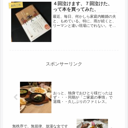
４回泣けます、７回泣けた、
けに、神楽坂で会ってた。なんで
あれこれ
も、...
って本を買ってみた、
最近、毎日、何かしら家庭内離婚の夫
と、もめている。特に、雨が続くと、
リーマンと違い現場にでれない。その
上、昨日はゴルフが流れたのだろう。
イライラ度は最高になって、一触即
発。相手は、妻の帰宅と同時に戦闘態
勢で、新しい仕事先で、疲れてるの
で、い...
スポンサーリンク
おっと、独身でおひとり様だったは
ず・・・同期が「ご家庭の事情」で
退職・・久しぶりのファミレス。
無秩序で、無規律、放漫な女です