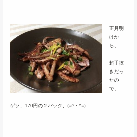
正月明
けか
ら、
超手抜
きだっ
たの
で、
ゲソ、170円の２パック、(=^・^=)