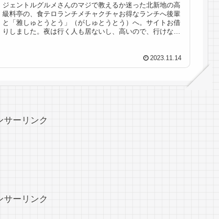
ジェントルグルメさんのマジで教えるか迷った北新地の高
級料亭の、食テロランチメチャクチャお得なランチへ後輩
と「雅しゅとうとう」（がしゅとうとう）へ。サイトお借
りしました。夜は行く人も居ないし、高いので、行けない
けど、お昼のランチは、OK(=ﾟ...
2023.11.14
ンサーリンク
ンサーリンク