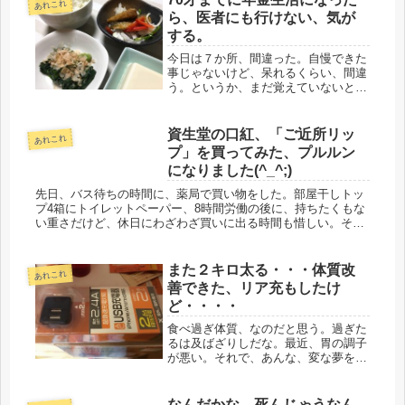
あれこれ
が生...
ら、医者にも行けない、気が
する。
今日は７か所、間違った。自慢できた
事じゃないけど、呆れるくらい、間違
う。というか、まだ覚えていないとい
うのが現状。でも、明日、６か所に減
ったら、それでも進歩だ。・・・と思
う。ところが、明日は休日だ。一晩、
資生堂の口紅、「ご近所リッ
あれこれ
寝ただけで記憶が消えていくのに、二
プ」を買ってみた、プルルン
晩...
になりました(^_^;)
先日、バス待ちの時間に、薬局で買い物をした。部屋干しトッ
プ4箱にトイレットペーパー、8時間労働の後に、持ちたくもな
い重さだけど、休日にわざわざ買いに出る時間も惜しい。そう
だった、いつも使っている口紅もなくなってきた。ちょうど、
今の会社に勤め...
また２キロ太る・・・体質改
あれこれ
善できた、リア充もしたけ
ど・・・・
食べ過ぎ体質、なのだと思う。過ぎた
るは及ばざりしだな。最近、胃の調子
が悪い。それで、あんな、変な夢をみ
たのかもしれない。ずっと、胸やけが
する。それで、もしかして・・・・体
重を測ると、２キロ！２キロだ、増え
なんだかな、死んじゃうなん