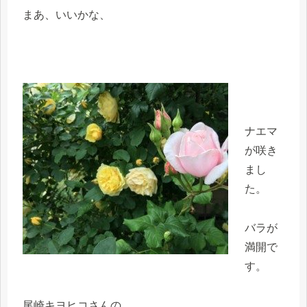
まあ、いいかな、
ナエマ
が咲き
まし
た。
バラが
満開で
す。
尾崎キヨヒコさんの