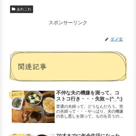
あれこれ
スポンサーリンク
ダメ女
関連記事
不仲な夫の機嫌を測って、コ
あれこれ
ストコ行き・・・失敗～(^_^;)
普通の夫婦って、どうなんだろう。世
の夫婦って・・・やっぱり、夫の機嫌
の良し悪しを測って、ものを言うのか
な？交流が無いと、その機嫌も測れな
いので、難儀する。今の職場はコール
センターなので、ＳＶが上司になる
70才までに年金生活になった
が、一般の自分たち、電話対応者に毛