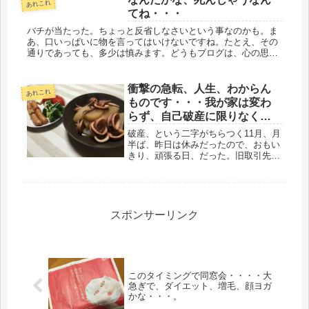
あれこれ
ていた。また、太った。今回の２キロ
てね・・・
は...
バチが当たった。ちょっと反省しなさいという事なのかも。ま
あ、口いっぱいに物を言ってはいけないですね。たとえ、その
通りであっても、多少は慎みます。どうもブログは、心の思う
まま、なんでも書いてしまうので、活字にしたら、意外と怖い
事を書いている。...
衝撃の急転、人生、わからん
あれこれ
ものです・・・我が家は変わ
らず、自己破産に限りなく近
いけど
破産、という二字がちらつく11月、月
半ば、昨日は休みだったので、おもい
きり、頑張る日、だった。旧取引先、
５社電話して、結果、空振りだが、種
まきはできたと思う。あちこち電話し
ていると、各々の会社の実情も見えて
きて、反対に、大変なんだな・・と
納...
スポンサーリンク
このタイミングで同窓会・・・・大
急ぎで、ダイエット、増毛、顔ヨガ
かな・・・。