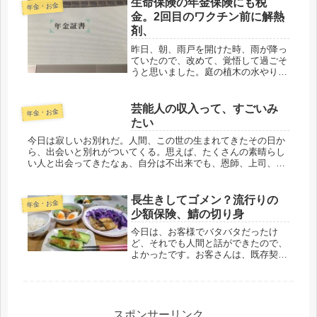
生命保険の年金保険にも税
年金・お金
円も残高に無く、７円（爆）引き落と
金。2回目のワクチン前に解熱
しが...
剤、
昨日、朝、雨戸を開けた時、雨が降っ
ていたので、改めて、覚悟して過ごそ
うと思いました。庭の植木の水やり、
久しぶりにパス出来たのは、うれしか
ったですが。鳥のカバーを外したり、
掛け布団を畳んで枕も除けて、湿気が
芸能人の収入って、すごいみ
年金・お金
籠らないようにし、それから、身支
たい
度。...
今日は寂しいお別れだ。人間、この世の生まれてきたその日か
ら、出会いと別れがついてくる。思えば、たくさんの素晴らし
い人と出会ってきたなぁ、自分は不出来でも、恩師、上司、同
僚、先輩、友人、恵まれていた。生き方、考え方、人生の機知
などたくさんの宝...
長生きしてゴメン？流行りの
年金・お金
少額保険、鯖の切り身
今日は、お客様でバタバタだったけ
ど、それでも人間と話ができたので、
よかったです。お客さんは、既存契約
の保険会社の社員で、前任者からの引
継ぎ後、なかなかタイミングがあわ
ず、ゆっくり話ができていなかったの
で。東京の保険会社と違い、大阪は、
まだま...
スポンサーリンク