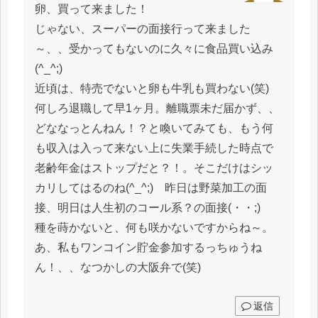
卵、買って来ました！
じゃない、スーパーの面接行って来ました
～、、受かってもないのに久々に食品買い込み
(^_^;)
近頃は、特売でないと卵も牛乳も買わない(笑)
何しろ退職して早1ヶ月。離職票未だ届かず、、
どななっとんねん！？と喚いてみても、もう何
も収入は入って来ない上に失業手続した時点で
老齢年金はストップだと？！。そこだけはシッ
カリしてはるのね(^_^;) 昨日は野菜加工の面
接、明日は人生初のコール系？の面接(・・;)
種を蒔かないと、何も咲かないですからね～。
あ、私もワンコイン貯金参加するっちゅうね
ん！、、なつかしの大阪弁で(笑)
返信