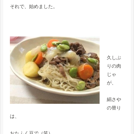
それで、始めました。
久しぶ
りの肉
じゃ
が、
絹さや
の替り
は、
おたふく豆で（笑）