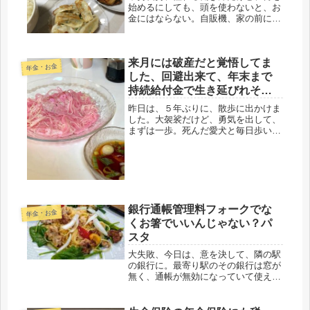
始めるにしても、頭を使わないと、お
金にはならない。自販機、家の前に置
いてみようかな。株売買や、ＦＸな
ど、その手のお金儲けは、はっきり言
ってリスクも高い。ほんと、後悔して
来月には破産だと覚悟してま
いる。親父が「素人は株に手をだす
年金・お金
な」と...
した、回避出来て、年末まで
持続給付金で生き延びれそう
です、夜逃げ、差し押さえか
昨日は、５年ぶりに、散歩に出かけま
らの生還です。
した。大袈裟だけど、勇気を出して、
まずは一歩。死んだ愛犬と毎日歩いた
道、そのコース。しかし、時期尚早で
した。５年経っても、全く変わりな
し。辛すぎて、この道は、また５年経
ってから、歩こう、と帰ってきまし
た。ペ...
銀行通帳管理料フォークでな
年金・お金
くお箸でいいんじゃない？パ
スタ
大失敗、今日は、意を決して、隣の駅
の銀行に。最寄り駅のその銀行は窓が
無く、通帳が無効になっていて使え
ず。少しでも入金しておこうと思った
のだけど、すっかり忘れていた！三井
住友の通帳年間管理料のたった５５０