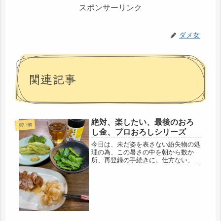
スポンサーリンク
ダメ女
関連記事
絶対、楽したい、最後のおろ
買い物
し金、プロおろしシリーズ
今日は、未だ姿を表さない紛失物の処
理の為、この暑さの中を朝から数か
所、再登録の手続きに。仕方ない、自
分の落ち度。とりあえず、緊急処理を
終えたら、またじっくり探します(-_-;)
今日は、大汗をかいたので、爽やか
な、スッキリ、サッパリする食事を...