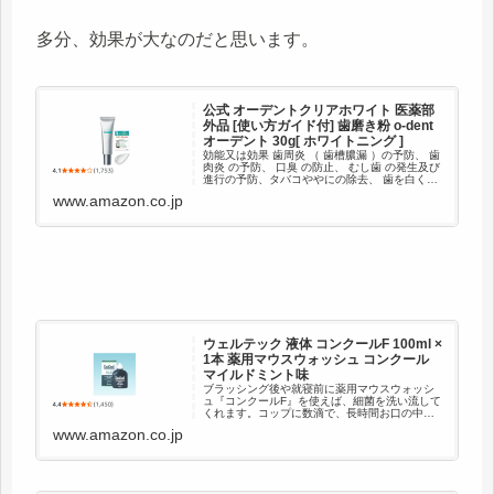
多分、効果が大なのだと思います。
公式 オーデントクリアホワイト 医薬部
外品 [使い方ガイド付] 歯磨き粉 o-dent
オーデント 30g[ ホワイトニング ]
効能又は効果 歯周炎 （ 歯槽膿漏 ）の予防、 歯
肉炎 の予防、 口臭 の防止、 むし歯 の発生及び
進行の予防、タバコややにの除去、 歯を白くす
る 、口中を爽快にする。 ※パッケージ記載内
www.amazon.co.jp
容、医薬部外品の効能又は効果
ウェルテック 液体 コンクールF 100ml ×
1本 薬用マウスウォッシュ コンクール
マイルドミント味
ブラッシング後や就寝前に薬用マウスウォッシ
ュ『コンクールF』を使えば、細菌を洗い流して
くれます。コップに数滴で、長時間お口の中ス
ッキリ！ 口腔内のトラブルをこれ1本。歯科医院
www.amazon.co.jp
でもオススメの商品です。1本で約360～700回
分使用出来るので経...