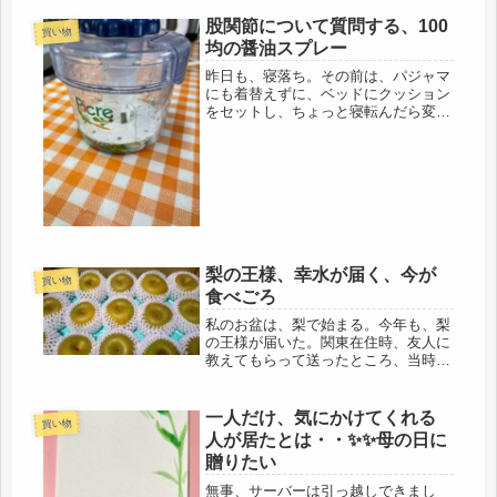
股関節について質問する、100
買い物
均の醤油スプレー
昨日も、寝落ち。その前は、パジャマ
にも着替えずに、ベッドにクッション
をセットし、ちょっと寝転んだら変な
態勢で朝方まで寝たので、冷えて身体
中、痛かった。だけど、以前のよう
に、肩こりから、ダウンしなかった。
帰省の道中は、スチール製のキャリー
を持...
梨の王様、幸水が届く、今が
買い物
食べごろ
私のお盆は、梨で始まる。今年も、梨
の王様が届いた。関東在住時、友人に
教えてもらって送ったところ、当時80
代の母が、「こんな美味しい梨、８０
年生きてきて、初めて食べたわ」と言
った。母のことだから、美味しい物を
一人だけ、気にかけてくれる
買い物
食べてきただろうに、この梨は、想
人が居たとは・・✨✨母の日に
像...
贈りたい
無事、サーバーは引っ越しできまし