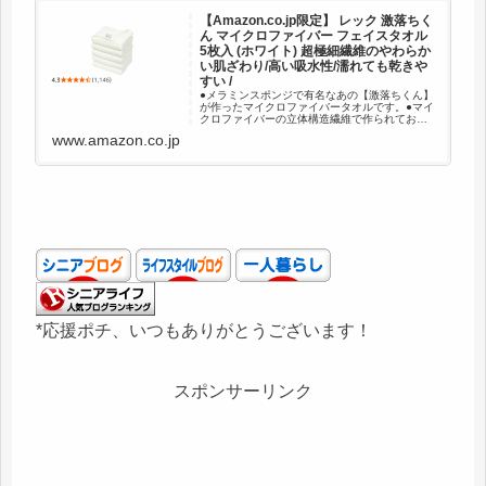
【Amazon.co.jp限定】 レック 激落ちく
ん マイクロファイバー フェイスタオル
5枚入 (ホワイト) 超極細繊維のやわらか
い肌ざわり/高い吸水性/濡れても乾きや
すい /
●メラミンスポンジで有名なあの【激落ちくん】
が作ったマイクロファイバータオルです。●マイ
クロファイバーの立体構造繊維で作られてお
り、素早い吸水力・さらっと乾く乾燥力・柔ら
www.amazon.co.jp
かな肌触りが特徴です。●柔らかな肌ざわり＆抜
群の吸水力で、ゴシゴシ拭か...
*応援ポチ、いつもありがとうございます！
スポンサーリンク