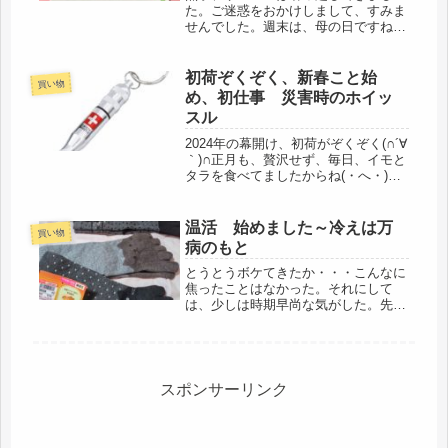
た。ご迷惑をおかけしまして、すみま
せんでした。週末は、母の日ですね。
と言っても、だめ女には、今年は、あ
りがとうと言う母も居ないし、我が子
は、音沙汰ナシだから、特に連絡はな
初荷ぞくぞく、新春こと始
買い物
いと思うので、特別な日にはならな
め、初仕事 災害時のホイッ
い。あ...
スル
2024年の幕開け、初荷がぞくぞく(∩´∀
｀)∩正月も、贅沢せず、毎日、イモと
タラを食べてましたからね(・へ・)朝
から、新年最初の卓球教室へ。一番、
気がかりだったのが、チーム卓球女子
のご実家の被災状況。顔を遇わすな
温活 始めました～冷えは万
買い物
り、報告してくれました。輪...
病のもと
とうとうボケてきたか・・・こんなに
焦ったことはなかった。それにして
は、少しは時期早尚な気がした。先週
後半から運動や筋トレで動き回った
上、昨日は、カーペット交換で、拭き
掃除やら、体力消耗。その上、調子に
乗って、涼しくなったのだから、駅ま
では歩...
スポンサーリンク