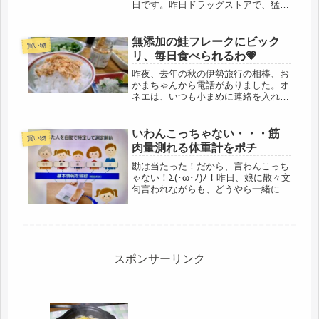
日です。昨日ドラッグストアで、猛暑
に何度も足を運ばないで済むように、
まとめ買いし、大金を使ったので、気
が大きくなったのか、その後、スーパ
無添加の鮭フレークにビック
買い物
ーで、鰻を買いました。国産が欲しか
リ、毎日食べられるわ💗
っ...
昨夜、去年の秋の伊勢旅行の相棒、お
かまちゃんから電話がありました。オ
ネエは、いつも小まめに連絡を入れて
くれます。カミングアウトする前から
の長い付き合いで、〇コモ時代の同
僚。本職の司会業だけでなく、某芸能
いわんこっちゃない・・・筋
買い物
人のマネージャーもしているので、こ
肉量測れる体重計をポチ
れか...
勘は当たった！だから、言わんこっち
ゃない！Σ(･ω･ﾉ)ﾉ！昨日、娘に散々文
句言われながらも、どうやら一緒に食
事でもと計画していたみたいだけ
ど・・・・無理やり帰って正解だっ
た。東海道新幹線が、また止まったら
しい。最近、多いよね。新幹線だけ
は...
スポンサーリンク