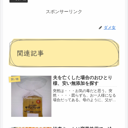
スポンサーリンク
ダメ女
関連記事
夫を亡くした場合のおひとり
買い物
様、安い無添加を探す
突然は・・・お気の毒だと思う。突
然・・・・図らずも、お一人様になる
場合だってある。母のように、父が突
然死するその日まで、両親は仲の良い
夫婦で、母は、何一つ不安を感じるこ
となく、ゆったりと暮らしていまし
た。寡婦になった方は、私のように覚
悟の上...