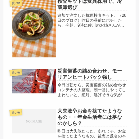
検査キットは変異株用で、冷
買い物
蔵庫選び
追加で注文した抗原検査キット、（28
日のブログ）昨日の昼前にポチした
ら、今朝、9時に佐川のお姉さんが配
達してくれました。早っ！従来の物と
は異なり、「変異株用」という事にな
るらしいです。今回の検査は、オエー
って言わなくていい唾液検査仕様でし
た...
災害備蓄の詰め合わせ、モー
買い物
リアンヒートパック強し
今日は朝から、災害備蓄の詰め合わせ
コンテナの大整理。朝一番にやってし
まわないと、絶対、逃げそうな気がし
ました。コンテナは大、小、二つあ
り、小コンテナは、食関連。大コンテ
ナは、屋外を想定した災害関連。小コ
大失敗💦お金を捨てたような
買い物
ンテナの明細は、引っ越しの時に紛失
もの・・年金生活者には夢な
して...
のかしら？
昨日は大失敗だった。あれじゃ、お金
を捨てたようなもの、後悔と反省の本