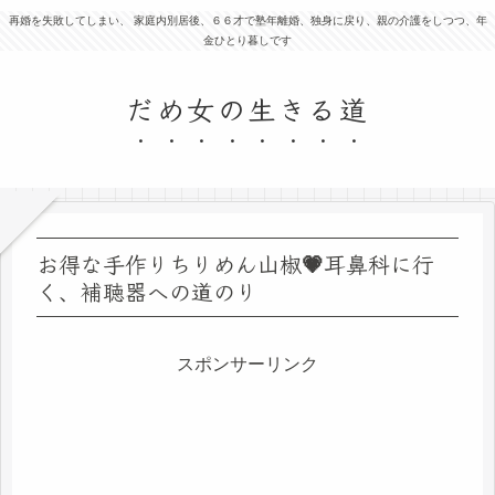
再婚を失敗してしまい、 家庭内別居後、６６才で塾年離婚、独身に戻り、親の介護をしつつ、年
金ひとり暮しです
だめ女の生きる道
お得な手作りちりめん山椒💗耳鼻科に行
く、補聴器への道のり
スポンサーリンク