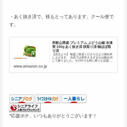
・あく抜き済で、枝もとってあります、クール便で
す。
和歌山県産 プレミアム ぶどう山椒 冷凍
実 100g あく抜き済 枝取り済 軸ほぼ取
り済
【店主より】 毎度ご来店くださり心より御礼申
し上げます。 当店では長年さまざまな山椒を試
して参りました。その中でも特に香りと品質に
優れた山椒として行き着いたのが、和歌山県産
www.amazon.co.jp
のブランド品種「ぶどう山椒」です。 山椒は枝
取りやアク抜きなど前処理...
*応援ポチ、いつもありがとうございます！