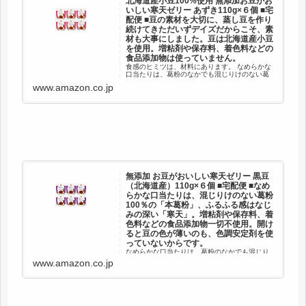
北海道産小豆100%使用 無添加お豆がお
いしい寒天ゼリー あずき110g×６個 ■宅
配便 ■豆の素材を大切に、蒸し豆を作り
続けてきただいずデイズだからこそ、素
材も大事にしました。豆は北海道産小豆
を使用。増粘剤や保存料、着色料などの
食品添加物は使っていません。
食感のヒミツは、材料にあります。 なめらかな
口当たりは、葛粉のなかでも混じりけのない葛
粉100％の「本葛粉」、 そして、ふるふる感は
www.amazon.co.jp
なじみの深い「寒天」で生み出されています。
本葛粉と寒天をバランスよく入れることで、独
特のとろふる食感に。 ...
無添加 お豆がおいしい寒天ゼリー 黒豆
（北海道産）110g×６個 ■宅配便 ■なめ
らかな口当たりは、混じりけのない葛粉
100％の「本葛粉」、ふるふる感はなじ
みの深い「寒天」。増粘剤や保存料、着
色料などの食品添加物一切不使用。開け
ると豆の色が薄いのも、色調安定剤を使
っていないからです。
なめらかな口当たりは、葛粉のなかでも混じり
けのない葛粉100％の「本葛粉」、そして、ふる
www.amazon.co.jp
ふる感はなじみの深い「寒天」で生み出されて
います。豆の素材を大切に、蒸し豆を作り続け
てきただいずデイズだからこそ、素材も大事に
しました。豆は北海道産黒豆...