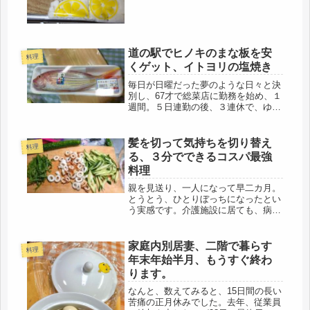
するだけだけだけど・・気が付くと、
２周していました。熱中(=ﾟωﾟ)ﾉ帰り
に駅前で買い物をし、急いで帰宅...
道の駅でヒノキのまな板を安
料理
くゲット、イトヨリの塩焼き
毎日が日曜だった夢のような日々と決
別し、67才で総菜店に勤務を始め、１
週間。５日連勤の後、３連休で、ゆっ
くり休めた。ちょうど、一か月前の今
日、交通事故に遭い、警察のお世話に
なり、（救急車は呼ばず）人生初のケ
髪を切って気持ちを切り替え
料理
ガも、友人達の暖かい心使いで、乗
る、３分でできるコスパ最強
り...
料理
親を見送り、一人になって早二カ月。
とうとう、ひとりぼっちになったとい
う実感です。介護施設に居ても、病院
に居ても、生きていてくれるというの
は、娘にとって、励みになりました。
もう母にプレゼントも出来ないし、今
家庭内別居妻、二階で暮らす
料理
も、毎日、「ああ、この料理を食べて
年末年始半月、もうすぐ終わ
ほ...
ります。
なんと、数えてみると、15日間の長い
苦痛の正月休みでした。去年、従業員