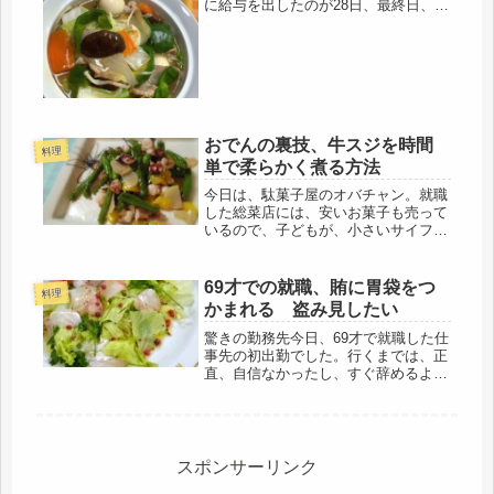
に給与を出したのが28日、最終日、そ
れからだもんね、この3連休も休み。
やっと、今日から、現場に出るのかと
期待していたけど、どうやら、天気
は、雨もしくは、雪なので、こんな
の...
おでんの裏技、牛スジを時間
料理
単で柔らかく煮る方法
今日は、駄菓子屋のオバチャン。就職
した総菜店には、安いお菓子も売って
いるので、子どもが、小さいサイフを
首からぶら下げて買いに来る。１０円
のお菓子もあったりして、値段を覚え
るのに一苦労。マックのポテトみたい
69才での就職、賄に胃袋をつ
料理
なのも揚げているので、子どものこず
かまれる 盗み見したい
か...
驚きの勤務先今日、69才で就職した仕
事先の初出勤でした。行くまでは、正
直、自信なかったし、すぐ辞めるよう
な予感がしていました。仕事内容は、
施設での給食。料理を作るのは平気で
も、掃除も買い出しもあると聞いてい
たので、ゲンナリしていました。な
ん...
スポンサーリンク