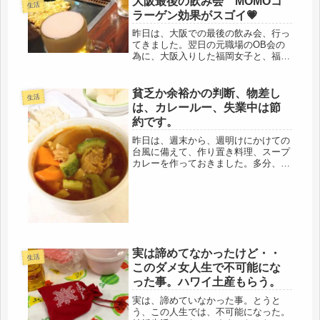
大阪最後の飲み会 MOMOコ
生活
本みたいな人間で、回りの細かい事が
ラーゲン効果がスゴイ💗
気にならない...
昨日は、大阪での最後の飲み会、行っ
てきました。翌日の元職場のOB会の
為に、大阪入りした福岡女子と、福岡
支店長だった元同僚みちの駅と3人
で。福岡女子は、筋トレ歴１０年の細
マッチョ。卓球歴は30年のスポーツマ
貧乏か余裕かの判断、物差し
生活
ン福岡でUR生活の先輩。まずは、大
は、カレールー、失業中は節
阪...
約です。
昨日は、週末から、週明けにかけての
台風に備えて、作り置き料理、スープ
カレーを作っておきました。多分、不
仲な夫も、休みだと思うので、すぐ食
べられる準備です。前日、買い出しは
してあるので、もう、買うものは、ナ
シ！無いよ！備蓄、備蓄、と言ってた
ら...
実は諦めてなかったけど・・
生活
このダメ女人生で不可能にな
った事。ハワイ土産もらう。
実は、諦めていなかった事。とうと
う、この人生では、不可能になった。