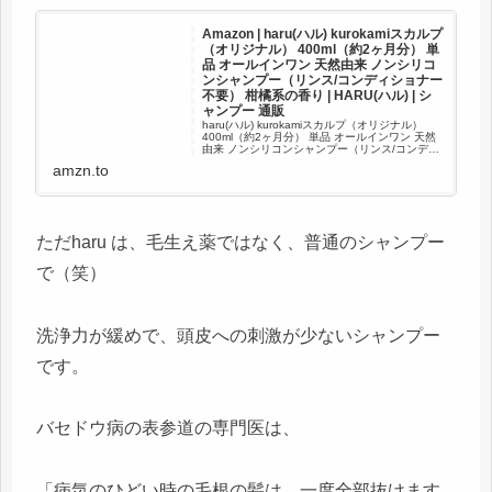
Amazon | haru(ハル) kurokamiスカルプ
（オリジナル） 400ml（約2ヶ月分） 単
品 オールインワン 天然由来 ノンシリコ
ンシャンプー（リンス/コンディショナー
不要） 柑橘系の香り | HARU(ハル) | シ
ャンプー 通販
haru(ハル) kurokamiスカルプ（オリジナル）
400ml（約2ヶ月分） 単品 オールインワン 天然
由来 ノンシリコンシャンプー（リンス/コンディ
ショナー不要） 柑橘系の香りがシャンプースト
amzn.to
アでいつでもお買い得。当日お急ぎ便対象商...
ただharu は、毛生え薬ではなく、普通のシャンプー
で（笑）
洗浄力が緩めで、頭皮への刺激が少ないシャンプー
です。
バセドウ病の表参道の専門医は、
「病気のひどい時の毛根の髪は、一度全部抜けます