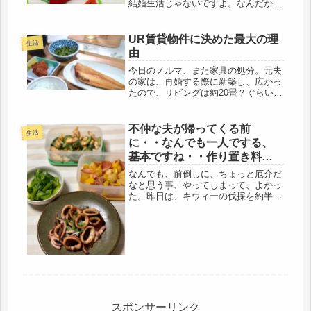
結婚生活じゃないですよ。なんだか
ね、無常だわ。とりあえず、年明け、
顔見せ出勤2日、終了。コールセンタ
ー業務は、受電数も、架電数も、本数
UR賃貸物件に決めた最大の理
生活
は少なかったし、通勤電車も空いてい
由
て、楽...
今日のノルマ、また家具の処分。元夫
の家は、再婚する際に新築し、広かっ
たので、リビングは約20畳？ぐらいだ
ったので、オジジが家を建てるなら、
私が家具を買おうじゃないかと、男気
を出して・・・・と言うか、趣味の悪
不仲な夫が帰ってくる前
生活
い家具を用意されたらイヤだったの
に・・なんでも一人でする、
で...
基本ですね・・作り置き料
理、間に合った。
なんでも、前倒しに、ちょっと厄介だ
なと思う事、やってしまって、よかっ
た。昨日は、キウィーの伐採を約半
分、終わり。勝手口が完全に隠れてい
たので、これで、防犯度もアップし
た。自分でやらなきゃ、だれもやらな
い。なにしろ、不仲な夫は、鍵が壊れ
ていて...
スポンサーリンク