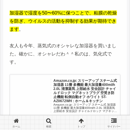
加湿器で湿度を50〜60%に保つことで、粘膜の乾燥
を防ぎ、ウイルスの活動を抑制する効果が期待でき
ます
。
友人も今年、蒸気式のオシャレな加湿器を買いまし
た。確かに、オシャレだわ＾＾私のは、気化式で
す。
Amazon.co.jp: スリーアップ スチーム式
加湿器 11畳 多機能 最大加湿量400ml/h
2.0L 清潔蒸気 上部給水 安全設計 チャイ
ルドロック マグネットプラグ 空焚き防
止機能 転倒自動オフ ホワイト ST-
AZ0672WH : ホーム＆キッチン
Amazon.co.jp: スリーアップ スチーム式 加湿器
11畳 多機能 最大加湿量400ml/h 2.0L 清潔蒸気
上部給水 安全設計 チャイルドロック マグネット
プラグ 空焚き防止機能 転倒自動オフ ホワイト
amzn.to
ST-AZ0672W...
ホーム
検索
トップ
サイドバー