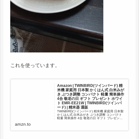
これを使っています。
Amazon | TWINBIRD(ツインバード) 精
米機 家庭用 日本製 かくはん式 白米みが
き ぶつき調整 コンパクト 軽量 簡単操作
4合 敬老の日 ギフト プレゼント ホワイ
ト EMR-EE21W | TWINBIRD(ツインバ
ード) | 精米器 通販
TWINBIRD(ツインバード) 精米機 家庭用 日本製
かくはん式 白米みがき ぶつき調整 コンパクト
軽量 簡単操作 4合 敬老の日 ギフト プレゼント
ホワイト EMR-EE21Wが精米器ストアでいつで
amzn.to
もお買い得。当日お急ぎ便対象商品...