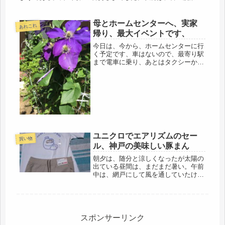
を屋外に出し、犬の毛布などを洗っていたが、その外洗濯機
が、先に成仏し、洗...
母とホームセンターへ、実家
あれこれ
帰り、最大イベントです、
今日は、今から、ホームセンターに行
く予定です、車はないので、最寄り駅
まで電車に乗り、あとはタクシーか
な、ホームセンターに行くだけで、大
ごとだわ、買いたいものが、色々ある
らしい。ただし、早く買い物を終わら
せないと、母は、もう疲れたから後
は、ま...
ユニクロでエアリズムのセー
買い物
ル、神戸の美味しい豚まん
朝夕は、随分と涼しくなったが太陽の
出ている昼間は、まだまだ暑い。午前
中は、網戸にして風を通していたけれ
ど、外出から帰宅すると、室内は暑い
し、夕方からは雨戸も閉めるので、ま
だまだ冷房生活。でも多分、先月より
は電気代は減ると思う。それに９月使
用...
スポンサーリンク