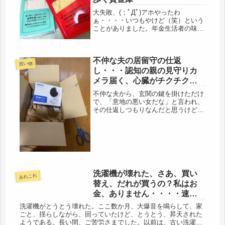
後の趣...
大失敗、(；ﾟДﾟ)アホやったわ
ぁ・・・・いつもやけど（笑）という
ことがありました。年金生活者の味
方、運賃の割引。ジパング倶楽部、Ｊ
Ｒ東日本の割引サービス。東京ー大阪
間が「のぞみ」で約15,000円のとこ
不仲な夫の居留守の仕返
ろ、「ひかり」で10,000円で乗れ...
買い物
し・・・認知の親の見守りカ
メラ届く、心臓がチクチク痛
い
不仲な夫から、玄関の鍵を掛けただけ
で、「意地の悪い女だな」と言われ、
その仕返しつもりなんだと思うけど、
玄関の隣の部屋に居るのに、宅急便の
受け取り、居留守使われました。私
は、物事は、遠回しに・・・やんわり
京都風には言わない人間なので、特
に、夫...
洗濯機が壊れた、さあ、買い
あれこれ
替え、だれが買うの？私はお
金、ありません・・・・速
攻、通勤弁当作り、
洗濯機がとうとう壊れた。ここ数か月、大爆音を鳴らして、家
ごと、揺らしながら、回っていたけど、とうとう、昇天された
ようである。長い間、ご苦労さまでした。以前は、古い洗濯機