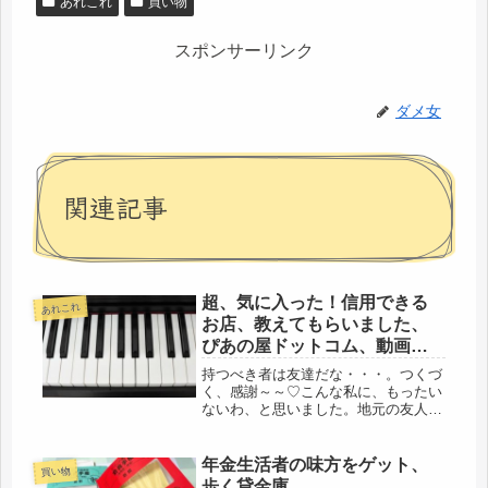
あれこれ
買い物
スポンサーリンク
ダメ女
関連記事
超、気に入った！信用できる
あれこれ
お店、教えてもらいました、
ぴあの屋ドットコム、動画に
はまってます（笑）・・・年
持つべき者は友達だな・・・。つくづ
に一度の娘の料理（爆）
く、感謝～～♡こんな私に、もったい
ないわ、と思いました。地元の友人
で、私の育った家庭環境から、仕事、
結婚遍歴（笑）そして、この、どう
よ、という貧乏具合、そして、超不仲
年金生活者の味方をゲット、
買い物
夫婦関係、全て知ってる友人に、「老
歩く貸金庫