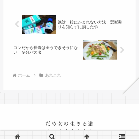
絶対 蚊にかまれない方法 選挙割
りを知らずに損した💦
コレだから長寿は全うできそうにな
い ９分パスタ
ホーム
あれこれ
だめ女の生きる道
© 2015 だめ女の生きる道.