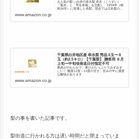
大人気の梨----白井の幸水梨 幸水（こうすい）
「菊水」と「早生幸蔵」を交配し、1959年（昭
和34年）に登場した赤梨。現在では日本梨の約
40％を占める代表的な品種です。 【大自然の恵
www.amazon.co.jp
み】 白井の台地は関東ローム層という火山灰土
壌で、水は...
千葉県白井地区産 幸水梨 秀品 6玉〜８
玉（約2.5キロ）【千葉梨】 贈答用 ８月
上旬〜中旬頃発送日付指定不可
果肉がやわらかで、果汁がたっぷりでみずみず
しい！ 糖度12度～13度の甘さ、甘みの中に適度
な酸味があります
www.amazon.co.jp
梨の事を書いた記事です。
梨街道に行かれる方は遅い時間だと閉まっていま