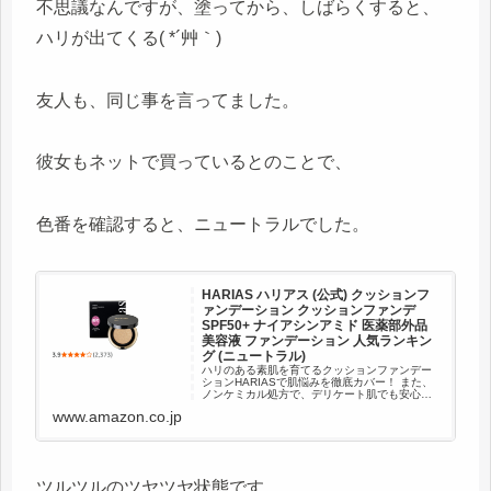
不思議なんですが、塗ってから、しばらくすると、
ハリが出てくる( *´艸｀)
友人も、同じ事を言ってました。
彼女もネットで買っているとのことで、
色番を確認すると、ニュートラルでした。
HARIAS ハリアス (公式) クッションフ
ァンデーション クッションファンデ
SPF50+ ナイアシンアミド 医薬部外品
美容液 ファンデーション 人気ランキン
グ (ニュートラル)
ハリのある素肌を育てるクッションファンデー
ションHARIASで肌悩みを徹底カバー！ また、
ノンケミカル処方で、デリケート肌でも安心で
す。W有効成分が配合されたスペシャルケアで、
www.amazon.co.jp
内側からも美しく、SPF50+ PA+++でしっかり
守ります。ま...
ツルツルのツヤツヤ状態です。