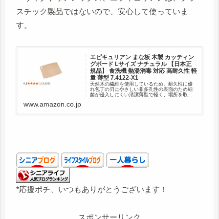
スチック製品ではないので、安心して使っていま
す。
エピキュリアン まな板 木製 カッティン
グボード Lサイズ ナチュラル 【日本正
規品】 食洗機 熱湯消毒 対応 高耐久性 軽
量 薄型 7.4122-X1
天然木の繊維を使用しているため、耐久性に優
れ包丁の刃にやさしい非多孔性の表面のため細
菌が侵入しにくい清潔薄型で軽く、場所を取ら
ずに収納できるサービングボードとしてテーブ
www.amazon.co.jp
ルへそのまま出せるおしゃれなデザインシンプ
ルでキッチンに合わせやすい17...
*応援ポチ、いつもありがとうございます！
スポンサーリンク