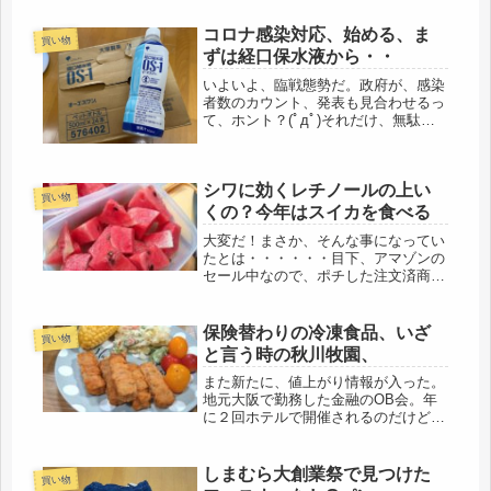
に思えない。かといって、仏壇に魂が
整理され収納されているとも思えない
コロナ感染対応、始める、ま
買い物
けれど、生花や、お茶やごはん、お菓
ずは経口保水液から・・
子...
いよいよ、臨戦態勢だ。政府が、感染
者数のカウント、発表も見合わせるっ
て、ホント？(ﾟдﾟ)それだけ、無駄な
ぐらい、感染者数の増加。都内でなく
ても、自分の住む県でも、１万人は軽
く超えてきた。いよいよなのかもな。
シワに効くレチノールの上い
ここで、６６年の人生を振り返る前...
買い物
くの？今年はスイカを食べる
大変だ！まさか、そんな事になってい
たとは・・・・・・目下、アマゾンの
セール中なので、ポチした注文済商品
チェックをしていたら、定期便にして
いる農薬落としのスプレー「ベジセー
ブ」が不明で、引っ越し前から旧住所
保険替わりの冷凍食品、いざ
買い物
に届かないように買い物を控えていた
と言う時の秋川牧園、
の...
また新たに、値上がり情報が入った。
地元大阪で勤務した金融のOB会。年
に２回ホテルで開催されるのだけど、
今回は、パスしたので、元同僚から連
絡が入った。次回から、参加費が値上
げになるとのこと・・・元々、会社が
しまむら大創業祭で見つけた
買い物
被ってくれるので、交通費程度の参加