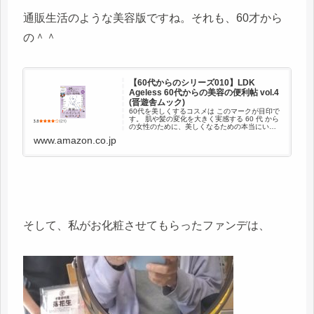
通販生活のような美容版ですね。それも、60才から
の＾＾
【60代からのシリーズ010】LDK
Ageless 60代からの美容の便利帖 vol.4
(晋遊舎ムック)
60代を美しくするコスメは このマークが目印で
す。 肌や髪の変化を大きく実感する 60 代 から
の女性のために、美しくなるための本当にいい
ものを探してテストしてきた『LDK
www.amazon.co.jp
Ageless』。創刊から3年、各ジャンルのプロや
モニターさんたち...
そして、私がお化粧させてもらったファンデは、