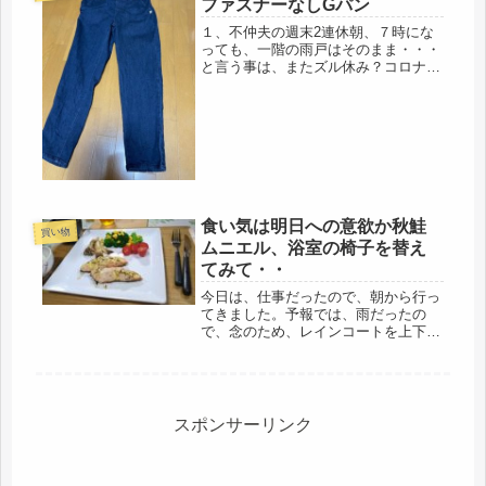
ファスナーなしGパン
費...
１、不仲夫の週末2連休朝、７時にな
っても、一階の雨戸はそのまま・・・
と言う事は、またズル休み？コロナの
影響は遅れてくるので、今、仕事も少
なく、従業員も休みにしたいようで
す。最近、不仲な夫は週休二日に切り
替えたようで、土曜日曜と連休を楽し
むよ...
食い気は明日への意欲か秋鮭
買い物
ムニエル、浴室の椅子を替え
てみて・・
今日は、仕事だったので、朝から行っ
てきました。予報では、雨だったの
で、念のため、レインコートを上下持
参して。過去、自転車通学もなく、通
勤時は、バスだったので、雨の日に自
転車に乗ることが少なく、スーパーへ
の買い物も、徒歩にしていたので、や
や不...
スポンサーリンク