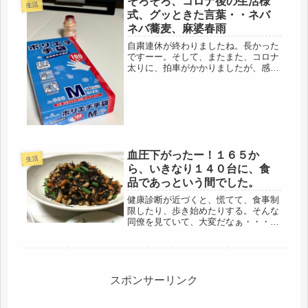
そろそろ、コロナ後の生活様
生活
も、片方が出勤だと５時に起きてた...
式、グッときた言葉・・ネバ
ネバ蕎麦、麻婆春雨
自粛連休が終わりましたね。長かった
ですーー。そして、またまた、コロナ
太りに、拍車がかかりましたが、感染
もせず、ウィルス防御できた事に、感
謝！年齢的に・・・罹患したら、オワ
リ、かもしれないですから。でも、気
は抜けないです。一昨日の吉村知事
の、...
血圧下がったー！１６５か
生活
ら、いきなり１４０台に、食
品であっという間でした。
健康診断が近づくと、慌てて、食事制
限したり、歩き始めたりする。そんな
同僚を見ていて、大変だなぁ・・・と
思ってたけど、そういう自分も、引っ
掛かる検査項目が多くなってきた。ま
ず、なんと言っても、血圧だ。前回、
測定した時は、165-90だった。そ...
スポンサーリンク