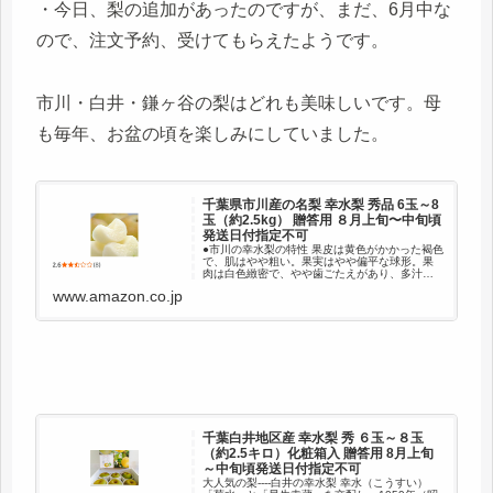
・今日、梨の追加があったのですが、まだ、6月中な
ので、注文予約、受けてもらえたようです。
市川・白井・鎌ヶ谷の梨はどれも美味しいです。母
も毎年、お盆の頃を楽しみにしていました。
千葉県市川産の名梨 幸水梨 秀品 6玉～8
玉（約2.5kg） 贈答用 ８月上旬〜中旬頃
発送日付指定不可
●市川の幸水梨の特性 果皮は黄色がかかった褐色
で、肌はやや粗い。果実はやや偏平な球形。果
肉は白色緻密で、やや歯ごたえがあり、多汁で
甘味が強く酸味が少ない。大変食味がよく人気
www.amazon.co.jp
が高いが風味は乏しい。貯蔵性はそれ程高くな
い。
千葉白井地区産 幸水梨 秀 ６玉～８玉
（約2.5キロ）化粧箱入 贈答用 8月上旬
～中旬頃発送日付指定不可
大人気の梨----白井の幸水梨 幸水（こうすい）