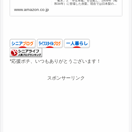
「菊水」と「早生幸蔵」を交配し、1959年（昭
和34年）に登場した赤梨。現在では日本梨の約
40％を占める代表的な品種です。 【大自然の恵
www.amazon.co.jp
み】 白井の台地は関東ローム層という火山灰土
壌で、水は...
*応援ポチ、いつもありがとうございます！
スポンサーリンク