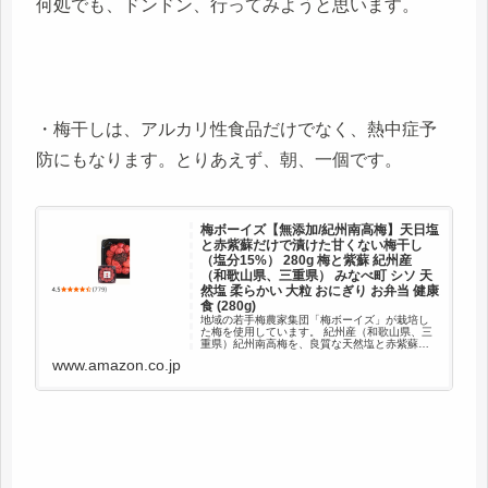
何処でも、ドンドン、行ってみようと思います。
・梅干しは、アルカリ性食品だけでなく、熱中症予
防にもなります。とりあえず、朝、一個です。
梅ボーイズ【無添加/紀州南高梅】天日塩
と赤紫蘇だけで漬けた甘くない梅干し
（塩分15%） 280g 梅と紫蘇 紀州産
（和歌山県、三重県） みなべ町 シソ 天
然塩 柔らかい 大粒 おにぎり お弁当 健康
食 (280g)
地域の若手梅農家集団「梅ボーイズ」が栽培し
た梅を使用しています。 紀州産（和歌山県、三
重県）紀州南高梅を、良質な天然塩と赤紫蘇の
みで漬けました。 ハチミツや添加物等は一切使
www.amazon.co.jp
用していない甘くない梅干しで、ご飯のお供や
おにぎり、お茶漬け等ととて...