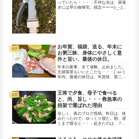
っていたら・・・・不仲な夫は、昼過
ぎには早の御帰宅。残念ーーー(-_-;)昼
ごはんを食べると、ずっとＴＶのゴル
フ番組・・・。階下の掃除しようと思
ってたのにね、また、睨まれてチッと
舌打ちされてもイヤなので、パ...
お年賀、福袋、送る、年末に
生活
お粥三昧、身体にやさしく意
外と旨い、最後の休日。
年末の家事、全て省略、止めました。
主婦落第もいいとこだな・・・(´-ω-`)
年内、最後の休日は、年賀状、第二
弾、自分の洗濯、自室の掃除で終わり
（笑）明日からのラスト3日に備える
事にしました。母への福袋、送りまし
王将で夕食、母子で食べる
生活
た。宅急便、ムチャクチャ遅延し...
と、尚、旨し・・・救急車の
担架で運ばれた理由
珍しく、夜のブログ投稿、昨日は、休
みだったので、ゆっくり寝た。朝、遅
くまで寝ると・・・起きたのは、７時
過ぎ、年寄りなので、寝れない(・・;)
自然の摂理のようです（笑）それに、
自分ひとりのシフトになった。休みで