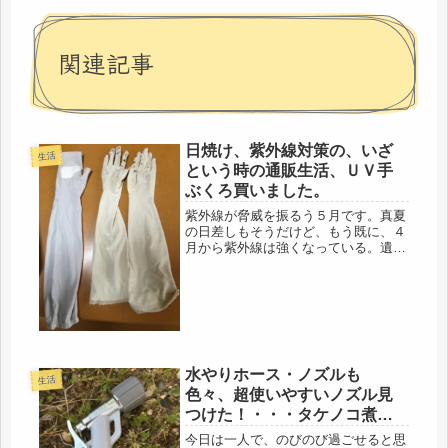
関連記事
日焼け、紫外線対策の、いざ
生活
という時の通販生活、ＵＶ手
ぶくろ買いました。
紫外線が脅威を振るう５月です。真夏
の日差しもそうだけど、もう既に、４
月から紫外線は強くなっている。遺伝
だと思ってるのだけど、代々、ソバカ
スがある。祖母もそうだし、父もそう
だった。顔中どころか、耳に、腕に、
全てにある。要するに、紫外線に弱い
家...
水やりホース・ノズルも
生活
色々、超使いやすいノズル見
つけた！・・・タケノコ煮ま
した、旨し旨し
今日は一人で、のびのび過ごせると思