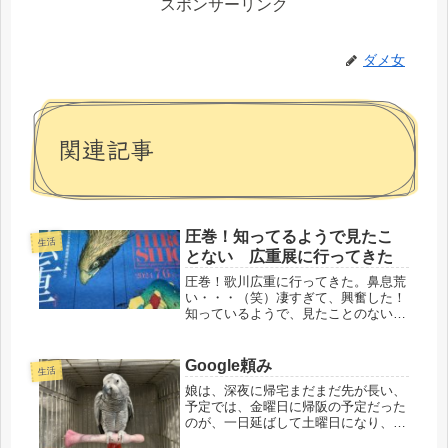
スポンサーリンク
ダメ女
関連記事
圧巻！知ってるようで見たこ
生活
とない 広重展に行ってきた
圧巻！歌川広重に行ってきた。鼻息荒
い・・・（笑）凄すぎて、興奮した！
知っているようで、見たことのない、
日欧の至宝。朝一番に、先日のホテル
に忘れたメガネを回収に行き、向かう
は、天王寺アベノハルカス。高校が天
Google頼み
生活
王寺だったので、慣れた場所・・・と
娘は、深夜に帰宅まだまだ先が長い、
言...
予定では、金曜日に帰阪の予定だった
のが、一日延ばして土曜日になり、帰
国した義理息子が東京駅まで送ってく