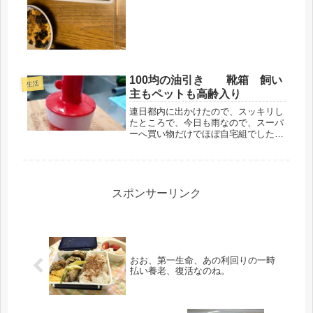
トで、駅のスーパーまで、買い物に。
最近、疲れているのか、歯が浮いてい
る感じ...
100均の油引き 靴箱 飼い
生活
主もペットも高齢入り
連日都内に出かけたので、スッキリし
たところで、今日も雨なので、スーパ
ーへ買い物だけでほぼ自宅組でした。
今日の課題は、玄関回り。靴箱は、あ
りません。なので、玄関近くの物置に
入れていたけど、それも、使い勝手が
悪い。スーパーの家庭用品売り場で、
食...
スポンサーリンク
おお、第一生命、あの利回りの一時
払い養老、復活なのね。