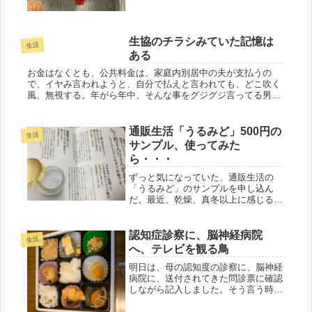
れるとの事、なんでもいいけど、週末
は、新幹線、混むかも、、、金曜、友
達と会う予定も変更し、滅多にない孫
と...
生協のチラシみていた記憶は
生活
ある
お金はなくとも、公共料金は、家庭内別居中の夫が支払うの
で、イヤみ言われようと、自分で払えと言われても、どこ吹く
風、無視する。年がら年中、そんな事をグジグジ言ってる男な
ので、気にしなくていいので。背に腹はかえられないので、冷
房は、自宅に帰った...
通販生活「うるみど」500円の
生活
サンプル、使ってみた
ら・・・
ずっと気になっていた、通販生活の
「うるみど」のサンプルを申し込ん
だ。最近、乾燥、真冬以上に感じるの
だよね。他のメーカーのを塗っている
のだけど、これからの季節、汗をかき
だすと、ベタつくし、いつも省略して
認知症診察に、脳神経病院
生活
しまう。そこがネックだった。通販生
へ、テレビを観る鳥
活なら...
明日は、母の認知度の診察に、脳神経
病院に、送付されてきた問診票に確認
しながら記入しました。そう言う時
は、しっかり返事できるんだけどね
ぇ、、、また、昨日も弁当のリクエス