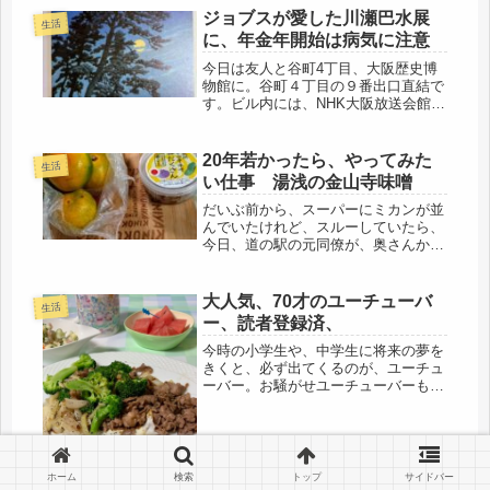
ジョブスが愛した川瀬巴水展
生活
に、年金年開始は病気に注意
今日は友人と谷町4丁目、大阪歴史博
物館に。谷町４丁目の９番出口直結で
す。ビル内には、NHK大阪放送会館と
一体複合施設で、今は、おにぎりを収
録しているそうです。すぐ横には、大
阪城、そのすぐ横には、阪神高速、そ
20年若かったら、やってみた
生活
の向こうには、だめ女が68年前に生...
い仕事 湯浅の金山寺味噌
だいぶ前から、スーパーにミカンが並
んでいたけれど、スルーしていたら、
今日、道の駅の元同僚が、奥さんから
のお使いで、早生ミカンと味噌を持っ
てきてくれました。奥さんが、和歌山
の湯浅に行かれた時のお土産で、和歌
大人気、70才のユーチューバ
生活
山は、ミカンの本場だし・・・湯浅
ー、読者登録済、
は、...
今時の小学生や、中学生に将来の夢を
きくと、必ず出てくるのが、ユーチュ
ーバー。お騒がせユーチューバーも居
れば、思わず、時間を忘れて見てしま
うのもあるけど・・・友人の中学１年
の子供など、孫じゃないですよ、子供
です。半日、ずっと見てるらしく、勉
強...
ホーム
検索
トップ
サイドバー