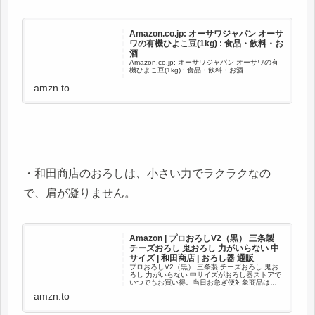
Amazon.co.jp: オーサワジャパン オーサ
ワの有機ひよこ豆(1kg) : 食品・飲料・お
酒
Amazon.co.jp: オーサワジャパン オーサワの有
機ひよこ豆(1kg) : 食品・飲料・お酒
amzn.to
・和田商店のおろしは、小さい力でラクラクなの
で、肩が凝りません。
Amazon | プロおろしV2（黒） 三条製
チーズおろし 鬼おろし 力がいらない 中
サイズ | 和田商店 | おろし器 通販
プロおろしV2（黒） 三条製 チーズおろし 鬼お
ろし 力がいらない 中サイズがおろし器ストアで
いつでもお買い得。当日お急ぎ便対象商品は、
当日お届け可能です。アマゾン配送商品は、通
amzn.to
常配送無料（一部除く）。