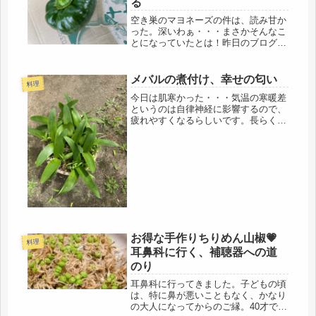
る
空き巣のマヨネーズの件は、読み甘か
った。深いわぁ・・・まさかそんなこ
とになっていたとは！昨日のブログを
読んだ友人から電話。「アホやな、ち
ゃうよ、泥棒は、急いで逃げたいの
に、なんでわざわざ、腹いせにマヨネ
メバルの煮付け、幸せの匂い
料理
ーズなんて撒くわけないやろ」「あれ
今日は肌寒かった・・・気温の寒暖差
は、...
というのは自律神経に影響するので、
疲れやすくなるらしいです。長らく都
内通勤生活と、二階での別居生活を続
けて来たので、わりといつも緊張して
いたようで、要因が多すぎて気づかな
かったけど・・気温の変化も大事で
す。...
お得な手作りちりめん山椒💗
料理
耳鼻科に行く、補聴器への道
のり
耳鼻科に行ってきました。子どもの頃
は、特に鼻が悪いこともなく、かなり
の大人になってからのご縁。40才で突