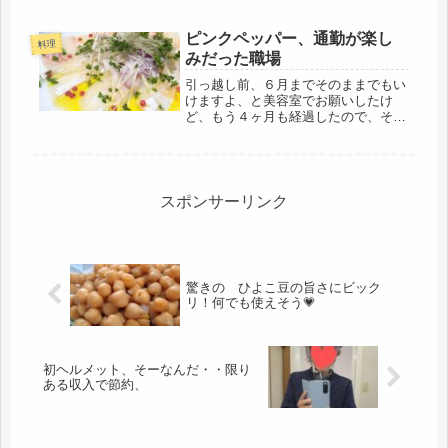
ピンクペッパー、通勤が楽し
料理
みだった職場
引っ越し前、６月までそのままでもい
けますよ、と美容室でお願いしたけ
ど、もう４ヶ月も経過したので、そろ
そろ美容室探し。先日から、買い出し
のついでに、足を延ばして探してい
た。今風の若いオシャレな美容師さん
のいるお店でなく、昔からの美容室
で、リー...
スポンサーリンク
驚きの ひよこ豆の旨さにビック
リ！何でも使えそう💗
初ヘルメット、そーなんだ・・限り
ある収入で節約、