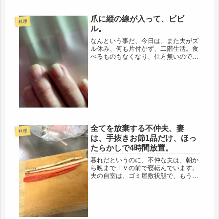
発性難聴を患ってから、改善されたか
と思うと、悪化したりの繰り返し。そ
れで、最終的には、左の耳は、ほぼ聴
爪に縦の線が入って、ビビ
料理
力が消え、聞こえるのは右のみ。そ
ル。
の...
なんという事だ、今日は、また夫がズ
ル休み、何も片付かず、二階生活。食
べるものもなくなり、仕方無いので災
害備蓄食品で空腹を満たす。過去の引
っ越しでは、勤めていたので、3日ぐ
らいで一気に梱包したのに、こんなに
長期間、ダラダラ荷物準備をしている
と...
全てを放棄する不仲夫、妻
料理
は、手抜きお節1品だけ、ほっ
たらかしで4時間放置。
暮れだというのに、不仲な夫は、朝か
ら晩までＴＶの前で寝転んでいます。
夫の自室は、ゴミ屋敷状態で、もう数
年、窓も開けていないし、万年床の周
りは、ものすごいゴミや物であふれか
えっていて、ゴルフのパターから、
「オレの買ってきたティッシュをつか
うな...