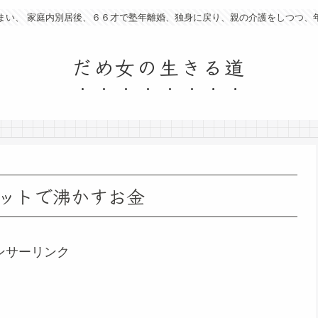
まい、 家庭内別居後、６６才で塾年離婚、独身に戻り、親の介護をしつつ、
だめ女の生きる道
ットで沸かすお金
ンサーリンク