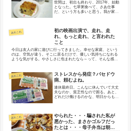
世間は、初出も終わり、2017年、始動
となった。七草粥食べて、さあ仕事
だ、という方も多いと思う。我が家の
不仲な夫も、初ゴルフだ。今年の正
月、例年なら、スーパーで食べたいオ
セチを買ってくる夫だが、今年は、冷
初の映画出演で、走れ、走
蔵庫に入っていたのはタコくらいで、
あれこれ
特...
れ、もっと走れ、と言われた
こと
今日は友人の家に遊びに行ってきました。幸せな家庭、という
のは、空気が違う。そこに居るだけで、優しい気持ちになれる
ような気がする。やさしさに包まれたなら～って、そんな感
じ。ユーミンの世界だな。そういえば、学生時代から社会人、
大人になっていく時...
ストレスから発症？バセドウ
あれこれ
病、頼むよね。
連休最終日。こんなに休んでいて大丈
夫なのか、貧乏性なので困る。あと、
どれだけ働けるのかな、明日からも、
しっかり働こう。３年間は、派遣契約
が切られないようにしないとね。暑
い、暑い、と言ってたのは、どうやら
やられた・・・騙された私が
バセドウ病の影響もあったみたい。会
あれこれ
社も...
悪かった、まさかゴルフだっ
たとは・・・母子弁当は朝ピ