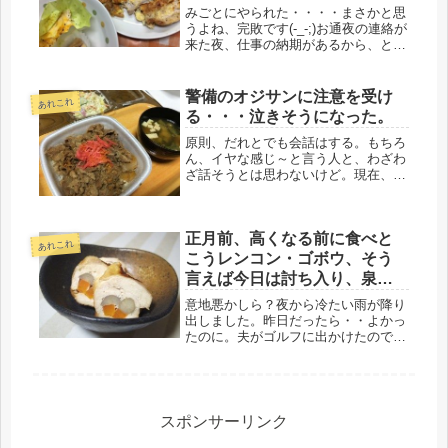
カタで。
みごとにやられた・・・・まさかと思
うよね、完敗です(-_-;)お通夜の連絡が
来た夜、仕事の納期があるから、とい
う事で、不仲な妻が、仕事を早退して
参列することになったのだけど、大
体、朝も顔を合わすことがなければ、
警備のオジサンに注意を受け
あれこれ
夜も食事の時間が違ったり、帰宅...
る・・・泣きそうになった。
原則、だれとでも会話はする。もちろ
ん、イヤな感じ～と言う人と、わざわ
ざ話そうとは思わないけど。現在、勤
め先のコールセンターは、むちゃくち
ゃ、セキュリティーが厳しいので、入
館から、自分のデスクに到着するま
正月前、高くなる前に食べと
で、いくつもの関門がある。手荷物も
あれこれ
全て...
こうレンコン・ゴボウ、そう
言えば今日は討ち入り、泉岳
寺
意地悪かしら？夜から冷たい雨が降り
出しました。昨日だったら・・よかっ
たのに。夫がゴルフに出かけたので。
そういう風に思うのは止めよう、心が
狭いぞ、と思うのだけど。一昨夜、会
計士さんに、今月は仕事が忙しいか
ら、年末ぎりぎりまでしごとになると
言っ...
スポンサーリンク