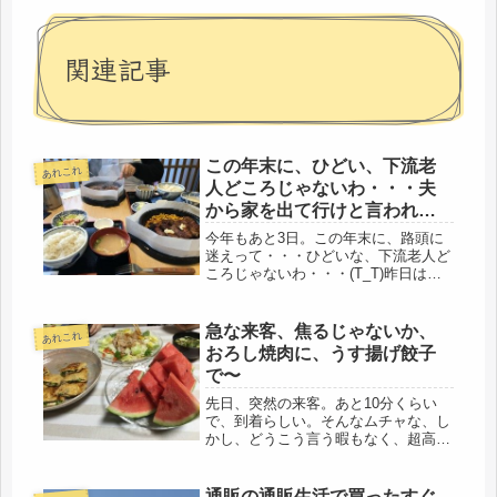
関連記事
この年末に、ひどい、下流老
あれこれ
人どころじゃないわ・・・夫
から家を出て行けと言われ
る。
今年もあと3日。この年末に、路頭に
迷えって・・・ひどいな、下流老人ど
ころじゃないわ・・・(T_T)昨日は自
営の仕事、最終日。従業員の12月の給
与支給日で、28日〆の28日払いで、急
いで給与計算し、タカちゃんに給与を
急な来客、焦るじゃないか、
あれこれ
渡す日だった。零細企業の自...
おろし焼肉に、うす揚げ餃子
で〜
先日、突然の来客。あと10分くらい
で、到着らしい。そんなムチャな、し
かし、どうこう言う暇もなく、超高速
で片づけ始める。もしや、未来の息子
になる人？！やったね、出来たんだぁ
～ (=^・^=)/お婿さん‥‥でも、いき
通販の通販生活で買ったすぐ