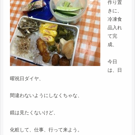
作り置
きに、
冷凍食
品入れ
て完
成、
今日
は、日
曜祝日ダイヤ、
間違わないようにしなくちゃな、
鏡は見たくないけど、
化粧して、仕事、行って来よう。