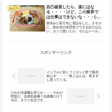
する。それで、もしかして・・・・体
重を測ると、２キロ！２キロだ、増え
自己破産したら、楽にはな
あれこれ
ていた。また、太った。今回の２キロ
る・・・・けど、この業界で
は...
は仕事はできないな・・・(-
_-;)
昼休みに取引先に電話をした。さすが
に、勤め先の休憩室でできる話ではな
い。カッコ悪いとか、そんなレベルじ
ゃないので、当面、弁当は持参せず、
近くのファミレスにした。これなら、
多少、話せる。昨日の昼休みは、２件
電話し、１件話すことができた。時間
的...
スポンサーリンク
インフルに効く？ミカンと酢で風邪
知らず・・・・晩ごはんは、巻きず
し買ってくる。
だれが洗濯機を買うか・・・それが
問題だ、洗濯乾燥機？洗濯機だけ？
当分、タライ生活です。