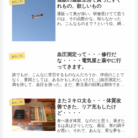
あれこれ
なりはないよ、焦る、大抵、初...
れもの、欲しいもの
通販って奥が深い。研修受けてて思う
のは、その品数かな。知らなかった
わ。こんなものまで？という位、網羅
している。通販会社って、ざっと見て
も700社はあるらしいから、その過当
競争はすさまじいのだろう。自分が使
っているのは、通販の王道、通販生
活。...
血圧測定って・・・修行だ
あれこれ
な・・・・電気屋と薬やに行
ってきます。
誰でもが、こんなに苦労するものなんだろうか、伴侶のことで
なく、要因としては、あるかもしれないけど(-_-;)血圧測定だ。
満を持して、血圧を測った。まだ、酢玉葱の効果は期待できな
いだろうけど、医師から、測定するように指示が出ているの
で、測らな...
また２キロ太る・・・体質改
あれこれ
善できた、リア充もしたけ
ど・・・・
食べ過ぎ体質、なのだと思う。過ぎた
るは及ばざりしだな。最近、胃の調子
が悪い。それで、あんな、変な夢をみ
たのかもしれない。ずっと、胸やけが