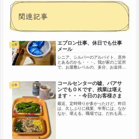
関連記事
エプロン仕事、休日でも仕事
仕事
メール
シニア、シルバーのアルバイト、意外
とあるのかも・・・。我が家のご近所
で、お屋敷レベルの、多分、お金持ち
だと思うのだけど、シャッターを開け
て車が出てくるところと出くわした。
会釈しようと見た方向に、ちょうど、
コールセンターの嘘、バアサ
仕事
洗濯物が見えることに。すると、私が
ンでもＯＫです、残業は堪え
総...
ます・・・今日のお客様さま
最近、定時帰りが多かったけど、昨日
は、久しぶりに残業、年寄には、なか
なか、堪える。職場では、だれも高齢
者扱いなんてしてくれない(´ﾟдﾟ｀)63
才で甘えるな、ってとこかな。厳しい
わぁ・・・・(ーー;)コールセンター
は、基本、声さえ出てればい...