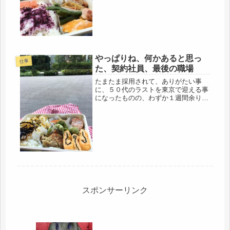
いかなと思う。今、母が85才だから、
派遣終了の３年後は、88才。いくら帰
ってこなくっていい、と言われて...
やっぱりね、何かあると思っ
仕事
た、契約社員、最後の職場
たまたま採用されて、ありがたい事
に、５０代のラストを東京で迎える事
になったものの、わずか１週間余り
で、問題続出。やっぱりね、何かある
と思ったわ。でないと、こんなバアサ
ン、わざわざ雇う訳ないです。そうは
言っても、大手なので労働基準に則っ
ている...
スポンサーリンク