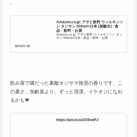
、
Amazon.co.jp: アサヒ飲料 ウィルキンソ
ン タンサン 500ml×32本 [炭酸水] : 食
品・飲料・お酒
Amazon.co.jp: アサヒ飲料 ウィルキンソン タン
サン 500ml×32本 : 食品・飲料・お酒
amzn.to
飲み屋で隣だった素敵オジサマ推奨の香りです、こ
の暑さ、加齢臭より、ずっと清潔。イケオジになれ
るかも💗
https://amzn.to/3X9onPJ