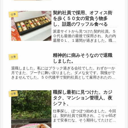
契約社員で採用、オフィス街
仕事
を歩く５０女の背負う物多
し、話題のワッフル食べる
派遣サイトから見つけた契約社員。５
０代も最後の最後で採用され、丸の内
還暦ＯＬ、１週間が過ぎました。職場
環境はバツグンで、お弁当のない日
は、財布ひとつ持ち、首からセキュリ
ティーカードぶら下げランチへ。実家
精神的に病みそうなので退職
仕事
通いのＯＬ時代を思い出すけど、中身
しました。
は全...
退職しました。私にはブラック過ぎる会社でした。わずか一か
月でまた、プー子に舞い戻りました。ダメな女です。我慢がで
きませんでした。５０代後半で契約社員として雇用されたのは
正直、嬉しかったです。しかし、中に入ってみると、一流企業
の看板は貼ってい...
職探し最初に見つけた、カジ
仕事
タク、マンション管理人、夜
シフト、
仕事探し、ぼつぼつ始めました。今回
は、契約社員で採用され、こりゃ65才
まで安泰だな、そう期待してたけど、
開けてみたら最悪。もう、派遣でもい