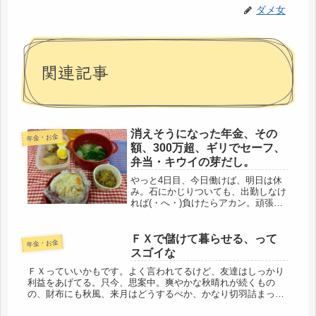
ダメ女
関連記事
消えそうになった年金、その
年金・お金
額、300万超、ギリでセーフ、
弁当・キウイの芽だし。
やっと4日目、今日働けば、明日は休
み。石にかじりついても、出勤しなけ
れば(・へ・)負けたらアカン。頑張
れ！そう、思うのは、この年代だけの
ようで、職場では、いとも簡単に、遅
刻・早退・休みだものなぁ・・・(-_-;)
ＦＸで儲けて暮らせる、って
年金・お金
一応、契約社員だけど、アルバ...
スゴイな
ＦＸっていいかもです。よく言われてるけど、友達はしっかり
利益をあげてる。只今、思案中。爽やかな秋晴れが続くもの
の、財布にも秋風、来月はどうするべか、かなり切羽詰まって
きてます。証券会社に電話して、経済情報やら現状やら、何か