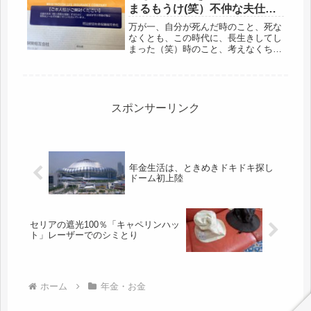
まるもうけ(笑）不仲な夫仕様
で届く、本日の豪華晩ごはん
万が一、自分が死んだ時のこと、死な
＾＾
なくとも、この時代に、長生きしてし
まった（笑）時のこと、考えなくちゃ
いけない。なので、老後中だけど、老
後貯金のために働いているけど、志な
かばで、あの世に旅立った時、貯金は
どうなるか。家庭内離婚状況で、常識
越...
スポンサーリンク
年金生活は、ときめきドキドキ探し
ドーム初上陸
セリアの遮光100％「キャペリンハッ
ト」レーザーでのシミとり
ホーム
年金・お金