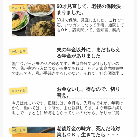
儲け話はないか聞く...
60才見直して、老後の保険決
年金・お金
まりました。
60才で保険、見直しました。これで一
応、いつガンになって手術、通院して
もＯＫ。説明聞いて、告知書、契約書
にサインしただけだけど、一仕事した
気持ち。これで肩の荷が下りた気分で
す。元々、加入していたガン保険は、
夫の年金以外に、まだもらえ
ガンと診断されても100万、通院で...
年金・お金
る年金がありました
無年金だった夫の話の続きです。夫は自分では何もしないの
で、我が家の収入につながる事であれば、たとえ家庭内離婚中
であっても、私が手続きするしかない、それで、社会保険庁に
年金給付の手続きに何度か足を運んだのだけれど、思う
に・・・国の年金に対する...
お金ないし、得なので、切り
年金・お金
替え。
今月は厳しいです。正確には、今月も、先月もですが。年明け
から、働いては、すぐ辞め、また就職しては、すぐ無職の繰り
返しで、まともに給与をもらってないのだから、そりゃ〇貧生
活になって当たり前です。自分では、試行錯誤の上で再就職し
ているつもりだけ...
老後貯金の味方、死んだ時対
年金・お金
策もＯＫ，生きてたら・・・