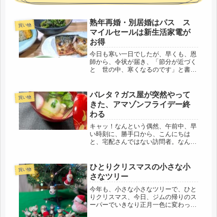
熟年再婚・別居婚はパス ス
買い物
マイルセールは新生活家電が
お得
今日も寒い一日でしたが、早くも、恩
師から、令状が届き、「節分が近づく
と 世の中、寒くなるのです」と書い
てありました。そうですよね、寒い寒
いと言っても、零下でもないし、毎年
の事。先生の字を見るとホッとしまし
バレタ？ガス屋が突然やって
買い物
た。先生は90才を過ぎてからスマホ
きた、アマゾンフライデー終
を...
わる
キャッ！なんという偶然、午前中、早
い時刻に、勝手口から、こんにちは
と、宅配さんではない訪問者。なん
と！今、だめ女宅で話題の「大阪ガ
ス」でした。なんでわかった！？Σ(･
ω･ﾉ)ﾉ！Σ(･ω･ﾉ)ﾉ！恐るべし、大阪ガ
ひとりクリスマスの小さな小
買い物
ス考えると、偶然でも不思議で...
さなツリー
今年も、小さな小さなツリーで、ひと
りクリスマス、今日、ジムの帰りのス
ーパーでいきなり正月一色に変わって
いたので、おや、クリスマスは？で思