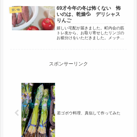
69才今年の冬は怖くない 怖
買い物
いのは、乾燥💦 デリシャス
りんご
嬉しい宅配が届きました。町内会の筋
トレ友から、お取り寄せしたリンゴの
お裾分けをいただきました。メッチ
ャ、美味しそうなリンゴです。折角、
我が家に来てくれたので（放さない、
笑）今日は人間と話せたｗｗ広島の稲
刈りの際に、芋掘りもしたので、その
サツ...
スポンサーリンク
若ゴボウ料理、真似して作ってみた