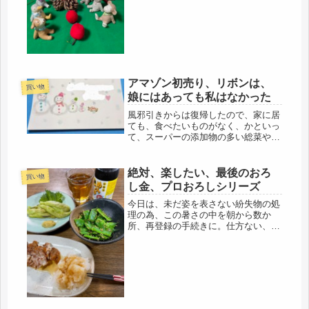
い出した。やっと片付いてきたので、
クリスマスのダンボールを開けまし
た。母の荷物の中からは大きなリー
ス。ど...
アマゾン初売り、リボンは、
買い物
娘にはあっても私はなかった
風邪引きからは復帰したので、家に居
ても、食べたいものがなく、かといっ
て、スーパーの添加物の多い総菜や菓
子パンは遠慮したい。最低限、必要な
物だけを買いに行ってきました。水も
残りわずかになったので。このまま、
絶対、楽したい、最後のおろ
買い物
家に居て、歩けなくなったら大変。こ
し金、プロおろしシリーズ
う...
今日は、未だ姿を表さない紛失物の処
理の為、この暑さの中を朝から数か
所、再登録の手続きに。仕方ない、自
分の落ち度。とりあえず、緊急処理を
終えたら、またじっくり探します(-_-;)
今日は、大汗をかいたので、爽やか
な、スッキリ、サッパリする食事を...