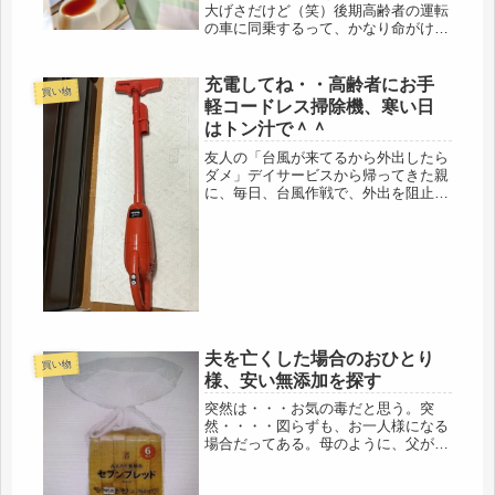
大げさだけど（笑）後期高齢者の運転
の車に同乗するって、かなり命がけ。
それも、不仲な夫の車となると、一蓮
托生。一緒に心中になるのは、何があ
っても、御免被りたい。夫は、今日も
充電してね・・高齢者にお手
買い物
休みなので、車出しを依頼する。自分
軽コードレス掃除機、寒い日
の...
はトン汁で＾＾
友人の「台風が来てるから外出したら
ダメ」デイサービスから帰ってきた親
に、毎日、台風作戦で、外出を阻止し
ていると聞いて、思わず、笑ってたけ
ど、私も、同じ状況に、まさに、台風
14号。天気予報、見てないんだな
ぁ・・・新聞だって、取ってるの
に・・・...
夫を亡くした場合のおひとり
買い物
様、安い無添加を探す
突然は・・・お気の毒だと思う。突
然・・・・図らずも、お一人様になる
場合だってある。母のように、父が突
然死するその日まで、両親は仲の良い
夫婦で、母は、何一つ不安を感じるこ