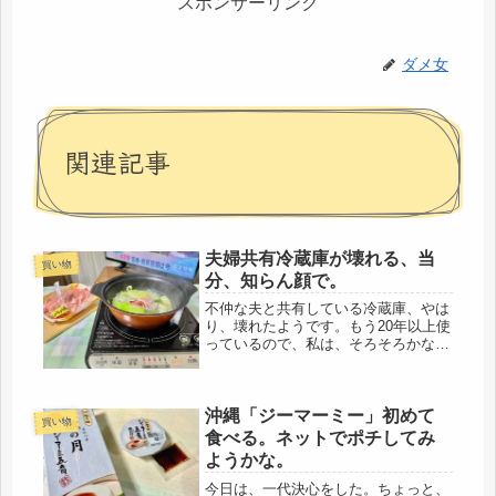
スポンサーリンク
ダメ女
関連記事
夫婦共有冷蔵庫が壊れる、当
買い物
分、知らん顔で。
不仲な夫と共有している冷蔵庫、やは
り、壊れたようです。もう20年以上使
っているので、私は、そろそろかなと
思っていたけど、夫からは、特に何も
聞いてこないので、黙っています。見
ざる、言わざる、聞かざるが、一番。
沖縄「ジーマーミー」初めて
我が家は、外の物置に現場用の冷蔵
買い物
庫...
食べる。ネットでポチしてみ
ようかな。
今日は、一代決心をした。ちょっと、