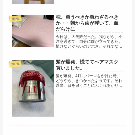
となく、ゆったりと暮らしていまし
た。寡婦になった方は、私のように覚
悟の上...
枕、買うべきか買わざるべき
買い物
か・・朝から歯が浮いて、血
だらけに
今日は、大失敗だった。我ながら、不
注意過ぎて、自分に腹が立ってきた。
情けないぐらいのアホさ。それでなく
ても、指定された総合病院は辺鄙な場
所で、地域的に、暗いし、テンション
下がっていたのに、健康診断に持参す
髪が爆発、慌ててヘアマスク
買い物
る書類を忘れ、まさか検査の１４項目
買いました。
を...
髪が爆発、4月にパーマをかけた時、
どうやら、きつかったようです。それ
以降、日を追うごとにふくれあがり、
朝、起きて髪を梳くにも、櫛がはいら
ない。無理して梳くと、切れ毛になる
し・・・同時にカラーリングもしたの
だけど、ひどいことになってしまった
(...