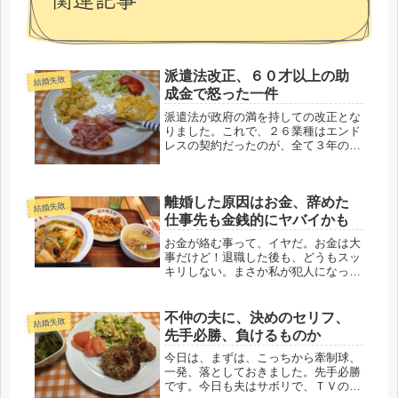
派遣法改正、６０才以上の助
結婚失敗
成金で怒った一件
派遣法が政府の満を持しての改正とな
りました。これで、２６業種はエンド
レスの契約だったのが、全て３年の契
約期間になったのですが。自身が派遣
で働いた期間もあり、高齢就職の友人
達も派遣、場合によっては、この改正
離婚した原因はお金、辞めた
で皆、焦ってる人もいるかもしれない
結婚失敗
で...
仕事先も金銭的にヤバイかも
お金が絡む事って、イヤだ。お金は大
事だけど！退職した後も、どうもスッ
キリしない。まさか私が犯人になって
るとは考えにくいけど、パート先のお
金が合わない話は、ボスが捏造でもし
ているのじゃないかと思う。金銭に対
不仲の夫に、決めのセリフ、
結婚失敗
する考え方が、醜い。商売人なら当
先手必勝、負けるものか
然、...
今日は、まずは、こっちから牽制球、
一発、落としておきました。先手必勝
です。今日も夫はサボリで、ＴＶの