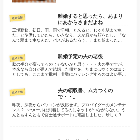
番。性格のあわない夫婦が、一つ屋根
の下に居るので、何か行動を起こす
と、一触即発、そんな事で？というぐ
離婚すると思ったら、あまり
らいの、つまらない事でもめる。学習
結婚失敗
して、...
にあからさまだよね
工場勤務、初日、雨。雨で早朝、と来ると、じゃあ駅まで車
だ、と準備していたら、いきなり、夫が窓から顔をだし、「な
んで駅まで車なんだ、バスがあるだろう、」また始まった
な・・・・ケチ男・・・・６時台はバスが少ないの、わかって
ないな。そう思ったけど...
離婚予定の夫の老後
結婚失敗
脳の半分が腐ってるのじゃないかと思う・・・夫の事ですが。
本来なら自分が選んで結婚した相方を、たまにぼやくのはヨシ
としても、ここまで批判・非難にバッシングするのはよい事で
はない。分かっていますが、あえて言わしてもらうと、アホで
す。お金もないの...
夫の領収書、ムカつくの
結婚失敗
で・・。
昨夜、深夜からパソコンが反応せず。プロバイダーのメンテナ
ンス？Liveメールは到着してるのにネットがつながらない。う
んともすんともで富士通サポートに電話しました。珍しく３０
分近く待たされたけど、なんてことなかった。インターネット
エクスプロー...