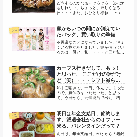
が・・・お好み焼き旨し、
どうするのかなぁ～そろそろ、なのか
もしれない。ちょっと、寂しくなる
わ・・・また、おひとり様ね、いつか
は、皆、そうなんだから、仕方ない。
娘が自宅に戻ってきてからの毎日、あ
っという間でした。朝、５時過ぎには
家からいつの間にか消えてい
生活
起床し、ガテン飯に、弁当２個、シフ
たバッグ、買い取りの準備
トが...
不思議なことになっていました。消え
ている物がありました。鍵を持ってい
るのは、母と、私、・・・と母と私か
らのお金を借りて、自己破産し消えた
妹。もしかしたら、母が不在時に家に
入って持って行ったのかもしれな
カーブス行きだして、あっ！
生活
い・・・。我が家は、泥棒が入るほ
と思った、 ここだけの話だけ
ど、お金...
ど（笑）・・・シフト減らし
成功！
熱中症騒ぎで、一日、休んでしまった
ので、夏休みをいただいた、と思っ
て、今日から、元気復活で出勤。料理
も・・・簡単手抜きだけど・・・復活
です＾＾ちょうどいいタイミングか
な？シフト減らしについても、有給届
明日は年金支給日、節約しま
生活
を提出する際に、相談してきました。
す、派遣会社からのオファー
で・・...
来る、バレンタインだって？
明日は、年金支給日。60才からの老齢