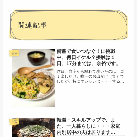
関連記事
備蓄で食いつなぐ！に挑戦
生活
中、何日イケル？接触は１
日、17分までは、余裕です。
昨日、自宅から離れて歩いたのは、ゴ
ミ出しだけ。唯一のお出かけ（笑）で
したが、特にオシャレは・・・するわ
けないですが(=ﾟωﾟ)ﾉでも、少しでも
早く、屋外の空気を空いたかった、風
に吹かれて、歩きたかった。ついで
に、庭の水やりもしました。毎日、...
転職・スキルアップで、ま
生活
た、一人暮らしに・・・家庭
内別居中の夫は居ります