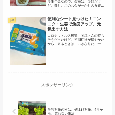
厚生年金なので、金額は、少額だけ
ど、毎月、このお金が一か月の食費、
これでヤリクリ、と思うのだけど、全
く、全然、やれてない。年金生活ま
で、あと1年余り。よっぽど節約しな
便利なシート見つけた！ニン
生活
いと、生活、成り立たないです。先月
ニク・生姜で免疫アップ、元
のカ...
気出す方法
コロナウィルス感染、岡江さんの時も
そうだったけど、初期症状が緩やかだ
から、来るときは、いきなりだ。一瞬
の猶予もない、とか、怖すぎますね。
でも・・ウィルスも、そうだけど、介
護、というのも、突然、やってくるも
のだと、今回、思い知りました。覚悟
は...
スポンサーリンク
災害対策の次は、値上げ対策、4月か
ら、買わない生活