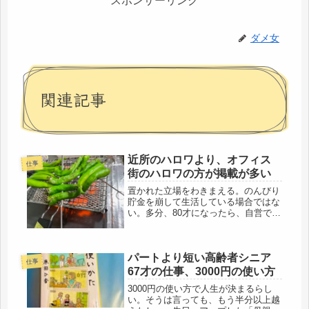
スポンサーリンク
ダメ女
関連記事
近所のハロワより、オフィス
仕事
街のハロワの方が掲載が多い
置かれた立場をわきまえる。のんびり
貯金を崩して生活している場合ではな
い。多分、80才になったら、自営でも
ない限り、仕事は不可能だと思うの
で、最後のチャンスだと思っていま
す。しかし、今日は、暑さに負けまし
パートより短い高齢者シニア
た。まだカーブスで鍛えているので、
仕事
昔よ...
67才の仕事、3000円の使い方
3000円の使い方で人生が決まるらし
い。そうは言っても、もう半分以上越