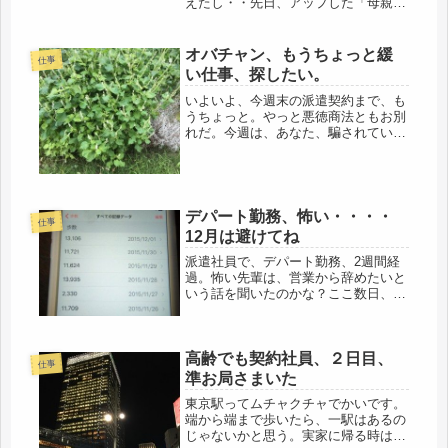
えたし・・先日、アップした「母親か
らの子包はなぜこんなにダサいのか」
の作者、原田ひ香さんの文庫です。今
さら、そんな事、言われても・・・・
オバチャン、もうちょっと緩
仕事
と思ったけど、要するに、節約です
い仕事、探したい。
ね...
いよいよ、今週末の派遣契約まで、も
うちょっと。やっと悪徳商法ともお別
れだ。今週は、あなた、騙されていま
すよ、買うの、よしなさい、と言いた
いけど、そうもいかない。すみませ
ん、なので強くは勧めないようにする
つもり。今回、お世話になっている派
遣会...
デパート勤務、怖い・・・・
仕事
12月は避けてね
派遣社員で、デパート勤務、2週間経
過。怖い先輩は、営業から辞めたいと
いう話を聞いたのかな？ここ数日、そ
の言動はやや控えめ、よしよ
し、・・・と思ってたら、昨日、帰り
間際にイヤミ炸裂、そろそろ我慢もフ
高齢でも契約社員、２日目、
ルに、臨界状態に近いです。バシッと
仕事
言っちゃお...
準お局さまいた
東京駅ってムチャクチャでかいです。
端から端まで歩いたら、一駅はあるの
じゃないかと思う。実家に帰る時は、