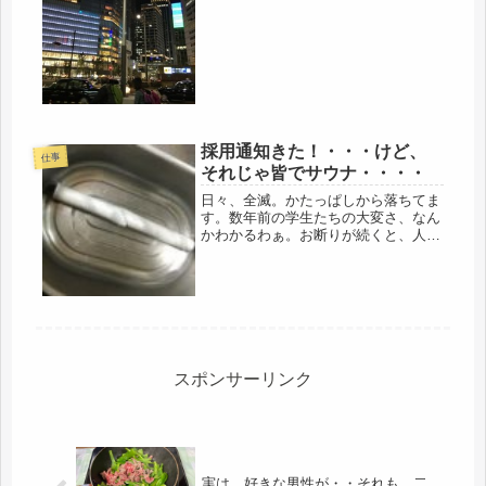
新幹線だし、丸の内は待ち合わせに使
うし、大丈夫、平気、と思ってたら迷
った。東京では、所詮、田舎者なの
で、迷ったら人に尋ねることに。多少
は考...
採用通知きた！・・・けど、
仕事
それじゃ皆でサウナ・・・・
日々、全滅。かたっぱしから落ちてま
す。数年前の学生たちの大変さ、なん
かわかるわぁ。お断りが続くと、人格
まで否定された気持ちになるものね。
それでも、そのうち決まると思ってた
けど、どうやらナメテタみたいです。
1週間以内に連絡になってた近所の会
社...
スポンサーリンク
実は、好きな男性が・・それも、二