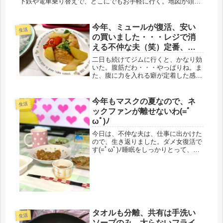
下鉄や電車乗り替えで、どこにでもお手軽に行く。地図が頭に
入っているので、「そこだったら、すぐだから歩こう」と言
う。とんでもなく、...
今年、ミュールが復活、安い
生活
の買いました・・・レジで消
える不仲な夫（笑）定番、作
り置き定食。
二日も続けてジムに行くと、かなり効
いた。腹筋だわ・・・やっぱりね。ま
た、腹に力を入れる癖が定着した感
じ。ジムでは、トレーナーが「腹筋」
を連呼する。言われる通りにやってい
ると、アチコチ身体が痛いので、それ
今年もマスクの夏なので、ネ
生活
だけ効果あり、という事なんだと思
ックファンが離せないわ(=ﾟ
う。こ...
ωﾟ)ﾉ
今日は、不仲な夫は、仕事に出かけた
ので、生き返りました。ダメ女復活で
す(=ﾟωﾟ)ﾉ睡眠をしっかりとって、ゆ
っくり寝たのもあるのか、昼前には、
いつもどおり、動き出しました。要す
るに、早朝の起床だったので、季節の
変わり目もあり、身体が付いてい...
タオルも分離、共有は手洗い
生活
ソープのみ、太らないフライ