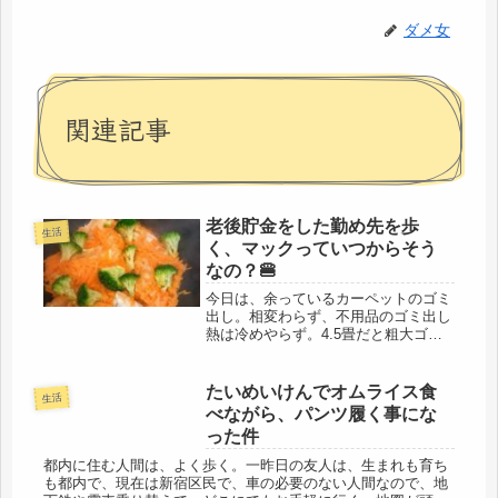
ダメ女
関連記事
老後貯金をした勤め先を歩
生活
く、マックっていつからそう
なの？🍔
今日は、余っているカーペットのゴミ
出し。相変わらず、不用品のゴミ出し
熱は冷めやらず。4.5畳だと粗大ゴミ
でなく、通常のゴミでよいとの事。で
もかなりの量ですが、よいというのな
らと、ゴミ置き場へ。少し、玄関がス
たいめいけんでオムライス食
生活
ッキリしました✨✨そのまま、電車
べながら、パンツ履く事にな
に...
った件
都内に住む人間は、よく歩く。一昨日の友人は、生まれも育ち
も都内で、現在は新宿区民で、車の必要のない人間なので、地