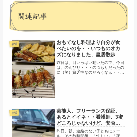
関連記事
おもてなし料理より自分が食
生活
べたいのを・・いつものオカ
ズになりました、皇居散歩い
いと思う。
昨日は、目いっぱい動いたので、今日
は、のんびり・・・のつもりだったの
に（笑）貧乏性なのだろうなぁ・・・
何かやっておかないと、後が大変と、
また庭仕事をすることに。でも、1時
間と決めて、やりました。疲れなし
(=ﾟωﾟ)ﾉしかし、昨日の皇居辺りは...
芸能人、フリーランス保証、
生活
あるとイイネ・・看護師、3蜜
どころじゃないけど、安否確
認できた！
昨日、朝、連絡のない子どもにメー
ル。その数時間後、「忙しい」「夜