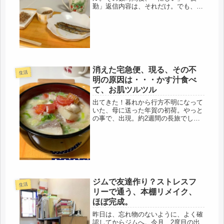
勤」返信内容は、それだけ。でも、返
信ありました。大丈夫？院内感染は？
医療崩壊は？聞いたものの、「なんと
か大丈夫」やっぱり・・・・かなり、
大変みたいだけど、安否確認はとれま
した。...
消えた宅急便、現る、その不
生活
明の原因は・・・かす汁食べ
て、お肌ツルツル
出てきた！暮れから行方不明になって
いた、母に送った年賀の初荷。やっと
の事で、出現。約2週間の長旅でし
た。荷物も壊れていないし、無事、母
に届きました。原因は、私でした(*ﾉω
ﾉ)もう、やってくれるわ・・・・。時
系列で、追う。暮れに近い26日、...
ジムで友達作り？ストレスフ
生活
リーで通う、本棚リメイク、
ほぼ完成。
昨日は、忘れ物のないように、よく確
認してからジムへ。今月、2度目の出