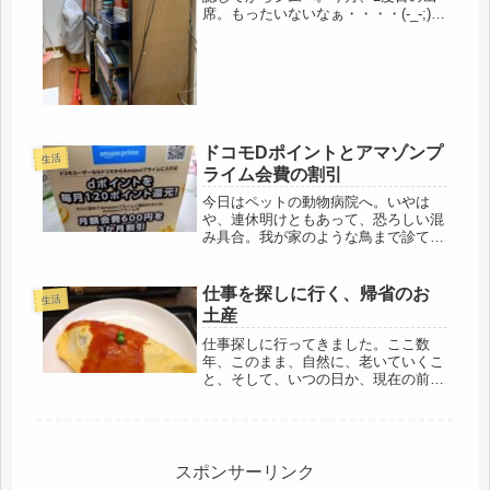
席。もったいないなぁ・・・・(-_-;)ジ
ムの会費は、月に6,000円ほどだ。今
日、参加しても、今月は3回だから、
一回、2,000円？ちょっと、どうかと
思うわ・・・。今月は...
ドコモDポイントとアマゾンプ
生活
ライム会費の割引
今日はペットの動物病院へ。いやは
や、連休明けともあって、恐ろしい混
み具合。我が家のような鳥まで診ても
らえる動物病院なので、患者が多い。
勿論、犬・猫は山盛り・・・ちょうど
フィラリアの時期も重なってるから参
仕事を探しに行く、帰省のお
生活
りました。初診で、予約が取れなかっ
土産
たの...
仕事探しに行ってきました。ここ数
年、このまま、自然に、老いていくこ
と、そして、いつの日か、現在の前期
高齢者から、後期高齢者にスライドし
ていくことに、不安を感じていた。勿
論、年金収入が少ないという事もある
けど、64才で、母の介護と離婚が重な
り...
スポンサーリンク