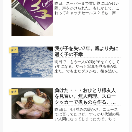
年生＾＾
昨日、スーパーまで買い物に出かけた
際、声をかけられた。もしかして、こ
れってキャッチセールス？でも、声掛
けの女性は、健康的で明るい感じ、怪
しい雰囲気は全然ない。最近の勧誘で
よく見るのは、着物を着たバアサン
だ。たいてい、着物の着方がだらしな
く、...
我が子を失い7年。親より先に
生活
逝く子の不幸
明日で、もう一人の我が子を亡くして
7年になる。やっと写真を見る事が出
来た。でもまだダメかな。後を追いた
くなる。今も、その抱きしめたぬくも
り、柔らかさがこの握にある。この腕
にあったあの重さ、短い人生にもっと
負けた・・・おひとり様友人
もっと向き合ってやればよかったので
生活
は...
を見習い、無人料理、スロー
クッカーで煮ものを作る、只
今食費3.5万を計画中。
昨日は、4月並みの暖かさ、ニュース
では言ってたけど、すっかり代謝の悪
い人間になってしまったので、ちっと
も暖かくないし、寒かった(・_・;)日
中、外出中も、コートは手放せなかっ