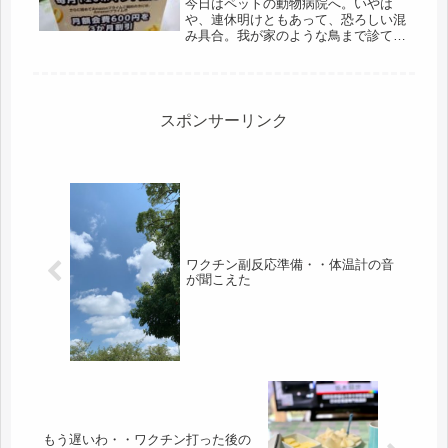
今日はペットの動物病院へ。いやは
や、連休明けともあって、恐ろしい混
み具合。我が家のような鳥まで診ても
らえる動物病院なので、患者が多い。
勿論、犬・猫は山盛り・・・ちょうど
フィラリアの時期も重なってるから参
りました。初診で、予約が取れなかっ
たの...
スポンサーリンク
ワクチン副反応準備・・体温計の音
が聞こえた
もう遅いわ・・ワクチン打った後の