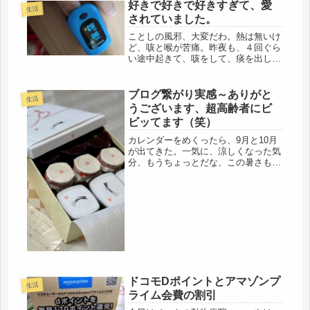
たです。ホントなの？そんなに暖かか
好きで好きで好きすぎて、愛
生活
った？という事は、人体改造は間違...
されていました。
ことしの風邪、大変だわ。熱は無いけ
ど、咳と喉が苦痛。昨夜も、４回ぐら
い途中起きて、咳をして、痰を出し、
水分補給し、トイレに行き、またすっ
ぽり人型に穴の開いた布団にもぐりこ
む。最後は、９時近くまで寝たので、
ブログ繋がり実感～ありがと
生活
睡眠不足は解消されたと思う。今日
うございます、超高齢者にビ
は、...
ビッてます（笑）
カレンダーをめくったら、9月と10月
が出てきた。一気に、涼しくなった気
分、もうちょっとだな、この暑さも。
9月も頑張ろうと思う。バセドウは悪
化すると、一気に悪くなるらしいけ
ど、体重は、また減って、46.2キロ
に。薬、飲んでるんだけどな
ぁ・・・...
ドコモDポイントとアマゾンプ
生活
ライム会費の割引