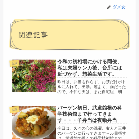
ダメ女
関連記事
令和の初相場にかける同僚、
生活
私は夫婦ケンカ後、台所には
近づかず、惣菜生活です。
昨日は、弁当も作らず、お茶だけボト
ルに入れて、出勤。運よく、雨だった
ので、不仲な夫は、また自宅組、朝、
顔を合わすこともなく、済みました。
こうして、連休が最悪状態でスタート
です。私は、今日、出勤すると、明
バーゲン初日、武道館横の科
生活
日、明後日は休み。夫は？まさか、零
学技術館まで行ってきま
細自...
す・・・子弁当は夜勤弁当
今日は、久々の心の洗濯、友人と三井
のバーゲンに行ってきます～♪♪目指す
は、武道館の近くの科学技術館まで。