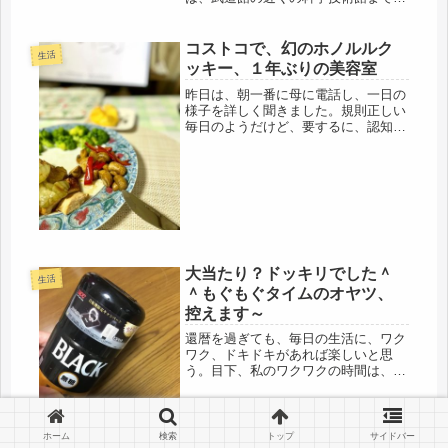
寄り道して、靖国神社にも行ってみた
い気はするけど、この暑さ、却下し
た。同行する友人は、春の桜の時に、
コストコで、幻のホノルルク
生活
行ったらしいけど、それ、いいかも、
ッキー、１年ぶりの美容室
春...
昨日は、朝一番に母に電話し、一日の
様子を詳しく聞きました。規則正しい
毎日のようだけど、要するに、認知症
による行動の中断があるのだと思いま
す。微熱が続くので、訪問看護師さん
や、ケアマネージャが水分補給を促し
てくださってるので、水を飲むと、熱
が...
大当たり？ドッキリでした＾
生活
＾もぐもぐタイムのオヤツ、
控えます～
還暦を過ぎても、毎日の生活に、ワク
ワク、ドキドキがあれば楽しいと思
う。目下、私のワクワクの時間は、食
後の、もぐもぐタイム？調子に乗って
オヤツを食べていると、体重、２キロ
も戻ってしまいました。(T_T)血圧は
怖いので測っていないです。代謝下
ホーム
検索
トップ
サイドバー