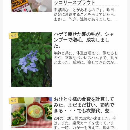
ッコリースプラウト
不思議なことがあるものです。昨日、
従兄に連絡することを考えていたら、
まさに、昨夕、連絡がありました。オ
バも母と同じような認知症になり、2
年前に施設に入所。叔父は、99迄認知
にならず、一生を終えました。母の介
ハゲて痩せた髪の毛が、シャ
生活
護で実家に帰省していた数年前、都
ンプーで増毛、成功しまし
内...
た。
年齢と共に、体重は増えて、胴たるも
のや、立派なボンレスハムまで、丸々
と太った。反対に、痩せてきたのが髪
の毛だ。髪は４月にカラーとパーマを
同時にしたのと、多分、バセドウの関
係もあると思うのだけど、劇的に、あ
る日、突如として抜け始め、あっとい
う...
おひとり様の食費を計算して
生活
みた、まだまだ甘い、節約で
きる・・・でも衣類代、交際
費は別枠かな
2月の、28日間の請求が来ました。今
は、また、楽天カードを使っていま
す。一時、万が一を考えて、現金で支