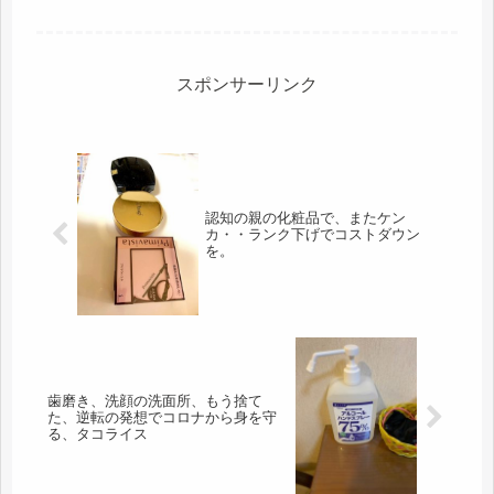
払っていたけど、その心配はちょっと
ね、まだ早いと思う。ポイントがもっ
たいないので、現金は止めました。2
月は6万ちょっと。その中には、シャ
ン...
スポンサーリンク
認知の親の化粧品で、またケン
カ・・ランク下げでコストダウン
を。
歯磨き、洗顔の洗面所、もう捨て
た、逆転の発想でコロナから身を守
る、タコライス