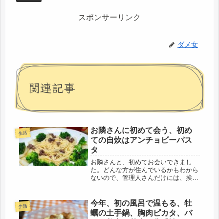
スポンサーリンク
ダメ女
関連記事
お隣さんに初めて会う、初め
生活
ての自炊はアンチョビーパス
タ
お隣さんと、初めてお会いできまし
た。どんな方が住んでいるかもわから
ないので、管理人さんだけには、挨拶
に行ったものの、隣、階下には挨拶に
は行かず。高齢女性の一人暮らしだ
と、わざわざ、伝えに行く必要もな
今年、初の風呂で温もる、牡
生活
し。すると、今朝、また山のようなゴ
蠣の土手鍋、胸肉ピカタ、バ
ミを捨て...