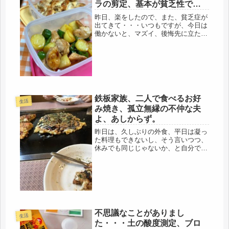
ラの剪定、基本が貧乏性で
す。
昨日、楽をしたので、また、貧乏症が
出てきて・・・いつもですが、今日は
働かないと、マズイ、後悔先に立た
ず、だよと、ぼちぼち稼働、そのう
ち、本気モードにギアチェンジ（笑）
朝のルーティンワーク、ゴミ出し、鳥
の世話、洗濯を済ませ、銀行、買い出
し（少...
鉄板家族、二人で食べるお好
生活
み焼き、孤立無縁の不仲な夫
よ、あしからず。
昨日は、久しぶりの外食、平日は凝っ
た料理もできないし、そう言いつつ、
休みでも同じじゃないか、と自分でつ
っこんでみる・・・確かに（笑）たま
には上げ膳据え膳が心の休養だ。娘も
休みだったので、近場にプラプラ散歩
がてら、行ってきました。お好み焼き
ー...
不思議なことがありまし
生活
た・・・土の酸度測定、ブロ